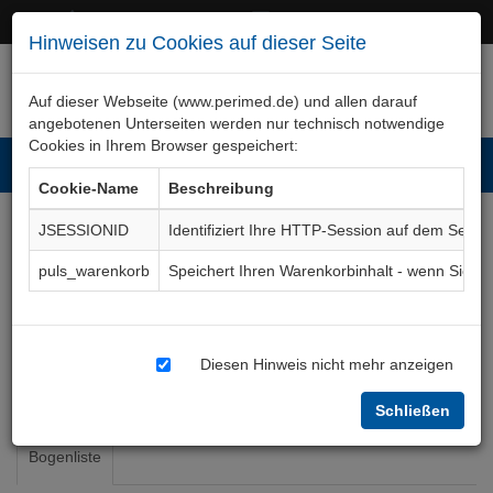
+49 (0)911 50 722 – 0
service@perimed.de
Hinweisen zu Cookies auf dieser Seite
Auf dieser Webseite (www.perimed.de) und allen darauf
angebotenen Unterseiten werden nur technisch notwendige
Cookies in Ihrem Browser gespeichert:
Toggl
Cookie-Name
Beschreibung
navig
JSESSIONID
Identifiziert Ihre HTTP-Session auf dem Serve
Interventionen
Ärztliches
puls_warenkorb
Speichert Ihren Warenkorbinhalt - wenn Sie 
Fachgebiet
In
Diesen Hinweis nicht mehr anzeigen
Fachgebietsübergreifend
Interventionen
Schließen
Bogenliste