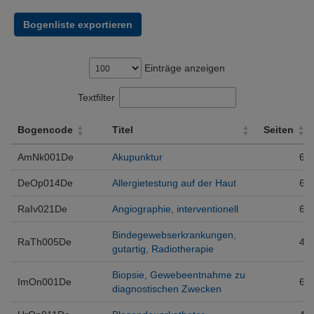
Bogenliste exportieren
Einträge anzeigen
Textfilter
Bogencode
Titel
Seiten
Bogencode
Titel
Seiten
AmNk001De
Akupunktur
6
DeOp014De
Allergietestung auf der Haut
6
RaIv021De
Angiographie, interventionell
6
Bindegewebserkrankungen,
RaTh005De
4
gutartig, Radiotherapie
Biopsie, Gewebeentnahme zu
ImOn001De
6
diagnostischen Zwecken