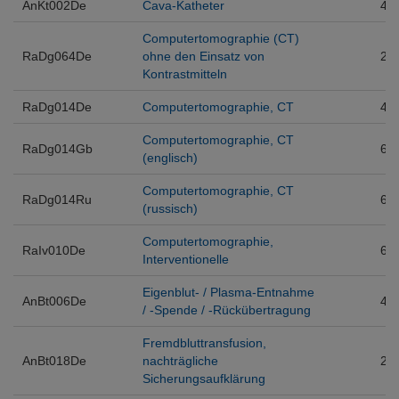
AnKt002De
Cava-Katheter
4
Computertomographie (CT)
RaDg064De
ohne den Einsatz von
2
Kontrastmitteln
RaDg014De
Computertomographie, CT
4
Computertomographie, CT
RaDg014Gb
6
(englisch)
Computertomographie, CT
RaDg014Ru
6
(russisch)
Computertomographie,
RaIv010De
6
Interventionelle
Eigenblut- / Plasma-Entnahme
AnBt006De
4
/ -Spende / -Rückübertragung
Fremdbluttransfusion,
AnBt018De
nachträgliche
2
Sicherungsaufklärung