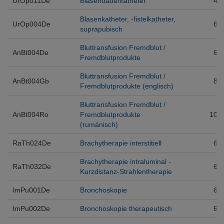
UrOp011De
Blasendauerkatheter
4
Blasenkatheter, -fistelkatheter,
UrOp004De
6
suprapubisch
Bluttransfusion Fremdblut /
AnBt004De
6
Fremdblutprodukte
Bluttransfusion Fremdblut /
AnBt004Gb
8
Fremdblutprodukte (englisch)
Bluttransfusion Fremdblut /
AnBt004Ro
Fremdblutprodukte
10
(rumänisch)
RaTh024De
Brachytherapie interstitiell
6
Brachytherapie intraluminal -
RaTh032De
6
Kurzdistanz-Strahlentherapie
ImPu001De
Bronchoskopie
6
ImPu002De
Bronchoskopie therapeutisch
6