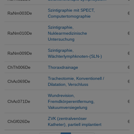
Szintigraphie mit SPECT,
RaNm003De
6
Computertomographie
Szintigraphie,
RaNm010De
Nuklearmedizinische
6
Untersuchung
Szintigraphie,
RaNm009De
6
Wächterlymphknoten-(SLN-)
ChTh006De
Thoraxdrainage
6
Tracheotomie, Konventionell /
ChAc069De
6
Dilatation, Verschluss
Wundrevision,
ChAc071De
Fremdkörperentfernung,
6
Vakuumversiegelung
ZVK (zentralvenöser
ChGf026De
6
Katheter), partiell implantiert