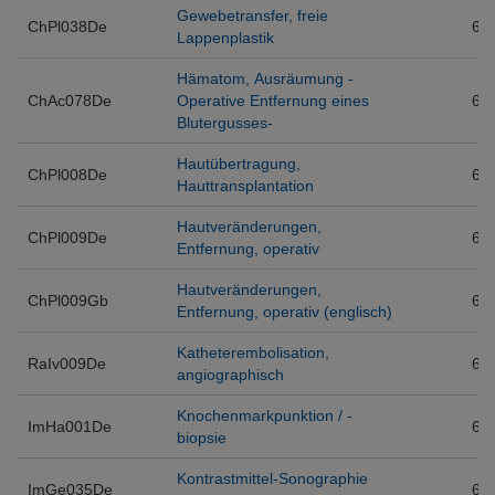
Gewebetransfer, freie
ChPl038De
6
Lappenplastik
Hämatom, Ausräumung -
ChAc078De
Operative Entfernung eines
6
Blutergusses-
Hautübertragung,
ChPl008De
6
Hauttransplantation
Hautveränderungen,
ChPl009De
6
Entfernung, operativ
Hautveränderungen,
ChPl009Gb
6
Entfernung, operativ (englisch)
Katheterembolisation,
RaIv009De
6
angiographisch
Knochenmarkpunktion / -
ImHa001De
6
biopsie
Kontrastmittel-Sonographie
ImGe035De
6