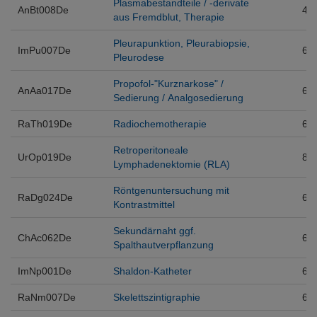
Plasmabestandteile / -derivate
AnBt008De
4
aus Fremdblut, Therapie
Pleurapunktion, Pleurabiopsie,
ImPu007De
6
Pleurodese
Propofol-"Kurznarkose" /
AnAa017De
6
Sedierung / Analgosedierung
RaTh019De
Radiochemotherapie
6
Retroperitoneale
UrOp019De
8
Lymphadenektomie (RLA)
Röntgenuntersuchung mit
RaDg024De
6
Kontrastmittel
Sekundärnaht ggf.
ChAc062De
6
Spalthautverpflanzung
ImNp001De
Shaldon-Katheter
6
RaNm007De
Skelettszintigraphie
6