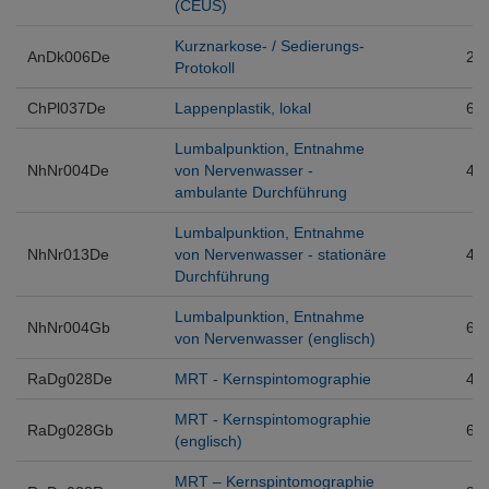
(CEUS)
Kurznarkose- / Sedierungs-
AnDk006De
2
Protokoll
ChPl037De
Lappenplastik, lokal
6
Lumbalpunktion, Entnahme
NhNr004De
von Nervenwasser -
4
ambulante Durchführung
Lumbalpunktion, Entnahme
NhNr013De
von Nervenwasser - stationäre
4
Durchführung
Lumbalpunktion, Entnahme
NhNr004Gb
6
von Nervenwasser (englisch)
RaDg028De
MRT - Kernspintomographie
4
MRT - Kernspintomographie
RaDg028Gb
6
(englisch)
MRT – Kernspintomographie