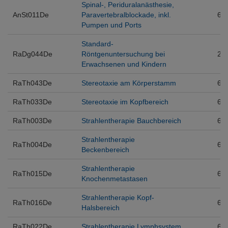
Spinal-, Periduralanästhesie,
AnSt011De
Paravertebralblockade, inkl.
6
Pumpen und Ports
Standard-
RaDg044De
Röntgenuntersuchung bei
2
Erwachsenen und Kindern
RaTh043De
Stereotaxie am Körperstamm
6
RaTh033De
Stereotaxie im Kopfbereich
6
RaTh003De
Strahlentherapie Bauchbereich
6
Strahlentherapie
RaTh004De
6
Beckenbereich
Strahlentherapie
RaTh015De
6
Knochenmetastasen
Strahlentherapie Kopf-
RaTh016De
6
Halsbereich
RaTh022De
Strahlentherapie Lymphsystem
6