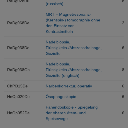
RaDg028Ru
8
(russisch)
MRT – Magnetresonanz-
(Kernspin-) tomographie ohne
RaDg068De
2
den Einsatz von
Kontrastmitteln
Nadelbiopsie,
RaDg038De
Flüssigkeits-/Abszessdrainage,
6
Gezielte
Nadelbiopsie,
RaDg038Gb
Flüssigkeits-/Abszessdrainage,
8
Gezielte (englisch)
ChPl015De
Narbenkorrektur, operativ
6
HnOp020De
Ösophagoskopie
6
Panendoskopie - Spiegelung
HnOp052De
der oberen Atem- und
6
Speisewege