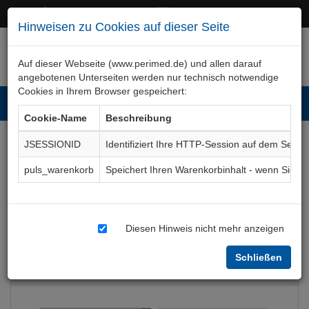
+49 (0)911 50 722 – 0
service@perimed.de
Hinweisen zu Cookies auf dieser Seite
Auf dieser Webseite (www.perimed.de) und allen darauf
angebotenen Unterseiten werden nur technisch notwendige
Cookies in Ihrem Browser gespeichert:
Toggl
Cookie-Name
Beschreibung
navig
JSESSIONID
Identifiziert Ihre HTTP-Session auf dem Serve
Kurznarkose- /
puls_warenkorb
Speichert Ihren Warenkorbinhalt - wenn Sie 
Sedierungs-Protokoll
Aufklärungsbogen
AnDk006De
Diesen Hinweis nicht mehr anzeigen
Schließen
Bogenkurzbeschreibung