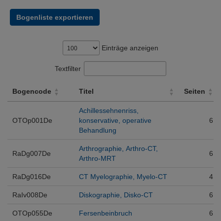
Bogenliste exportieren
Einträge anzeigen
Textfilter
Bogencode
Titel
Seiten
Bogencode
Titel
Seiten
Achillessehnenriss,
OTOp001De
konservative, operative
6
Behandlung
Arthrographie, Arthro-CT,
RaDg007De
6
Arthro-MRT
RaDg016De
CT Myelographie, Myelo-CT
4
RaIv008De
Diskographie, Disko-CT
6
OTOp055De
Fersenbeinbruch
6