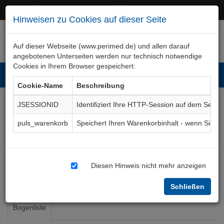
+49 (0)911 50 722 – 0
service@perimed.de
Hinweisen zu Cookies auf dieser Seite
Auf dieser Webseite (www.perimed.de) und allen darauf
angebotenen Unterseiten werden nur technisch notwendige
Cookies in Ihrem Browser gespeichert:
Toggl
Cookie-Name
Beschreibung
navig
JSESSIONID
Identifiziert Ihre HTTP-Session auf dem Serve
Orthopädie konservativ
puls_warenkorb
Speichert Ihren Warenkorbinhalt - wenn Sie 
Ärztliches Fachgebiet
OTKs
Diesen Hinweis nicht mehr anzeigen
Orthopädie, Traumatologie
Orthopädie konservativ
Schließen
Bogenliste