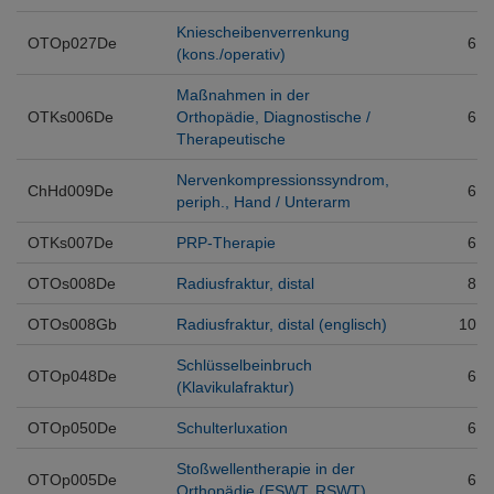
Kniescheibenverrenkung
OTOp027De
6
(kons./operativ)
Maßnahmen in der
OTKs006De
Orthopädie, Diagnostische /
6
Therapeutische
Nervenkompressionssyndrom,
ChHd009De
6
periph., Hand / Unterarm
OTKs007De
PRP-Therapie
6
OTOs008De
Radiusfraktur, distal
8
OTOs008Gb
Radiusfraktur, distal (englisch)
10
Schlüsselbeinbruch
OTOp048De
6
(Klavikulafraktur)
OTOp050De
Schulterluxation
6
Stoßwellentherapie in der
OTOp005De
6
Orthopädie (ESWT, RSWT)