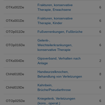
Frakturen, konservative
OTKs002De
6
Therapie, Erwachsene
Frakturen, konservative
OTKs001De
6
Therapie, Kinder
OTOp011De
Fußverrenkungen, Fußbrüche
6
Gelenk-,
OTOp016De
Weichteilerkrankungen,
6
konservative Therapie
Gipsverband, Verhalten nach
OTKs004De
2
Anlage
Handwurzelknochen,
ChHd018De
8
Behandlung von Verletzungen
Kahnbein,
ChHd019De
6
Brüche/Pseudarthrose
Kniegelenk, Verletzungen
OTOp025De
6
(kons., operat.)