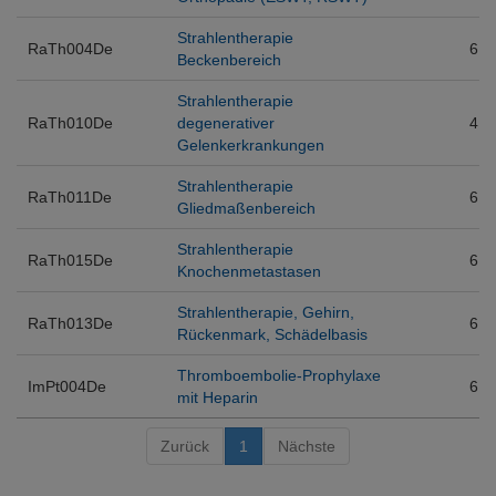
Strahlentherapie
RaTh004De
6
Beckenbereich
Strahlentherapie
RaTh010De
degenerativer
4
Gelenkerkrankungen
Strahlentherapie
RaTh011De
6
Gliedmaßenbereich
Strahlentherapie
RaTh015De
6
Knochenmetastasen
Strahlentherapie, Gehirn,
RaTh013De
6
Rückenmark, Schädelbasis
Thromboembolie-Prophylaxe
ImPt004De
6
mit Heparin
Zurück
1
Nächste