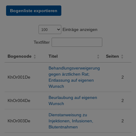
Bogenliste exportieren
Einträge anzeigen
Textfilter
Bogencode
Titel
Seiten
Bogencode
Titel
Seiten
Behandlungsverweigerung
gegen ärztlichen Rat;
KhOr001De
2
Entlassung auf eigenen
Wunsch
Beurlaubung auf eigenen
KhOr004De
2
Wunsch
Dienstanweisung zu
KhOr003De
Injektionen, Infusionen,
2
Blutentnahmen