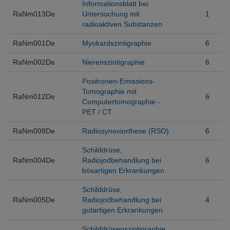
Informationsblatt bei
RaNm013De
Untersuchung mit
1
radioaktiven Substanzen
RaNm001De
Myokardszintigraphie
6
RaNm002De
Nierenszintigraphie
6
Positronen-Emissions-
Tomographie mit
RaNm012De
6
Computertomographie -
PET / CT
RaNm008De
Radiosynoviorthese (RSO)
6
Schilddrüse,
RaNm004De
Radiojodbehandlung bei
6
bösartigen Erkrankungen
Schilddrüse,
RaNm005De
Radiojodbehandlung bei
4
gutartigen Erkrankungen
Schilddrüsenszintigraphie,