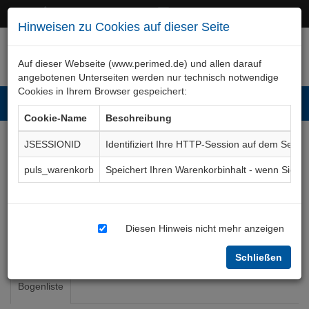
+49 (0)911 50 722 – 0
service@perimed.de
Hinweisen zu Cookies auf dieser Seite
Auf dieser Webseite (www.perimed.de) und allen darauf
angebotenen Unterseiten werden nur technisch notwendige
Cookies in Ihrem Browser gespeichert:
Toggl
Cookie-Name
Beschreibung
navig
JSESSIONID
Identifiziert Ihre HTTP-Session auf dem Serve
Nuklearmedizin
Ärztliches
puls_warenkorb
Speichert Ihren Warenkorbinhalt - wenn Sie 
Fachgebiet
RaNm
Diesen Hinweis nicht mehr anzeigen
Radiologie
Nuklearmedizin
Schließen
Bogenliste