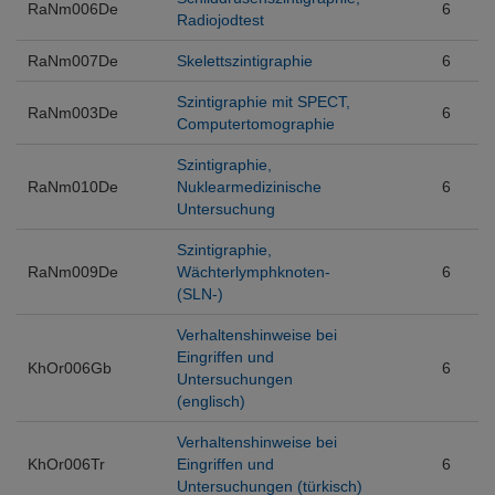
RaNm006De
6
Radiojodtest
RaNm007De
Skelettszintigraphie
6
Szintigraphie mit SPECT,
RaNm003De
6
Computertomographie
Szintigraphie,
RaNm010De
Nuklearmedizinische
6
Untersuchung
Szintigraphie,
RaNm009De
Wächterlymphknoten-
6
(SLN-)
Verhaltenshinweise bei
Eingriffen und
KhOr006Gb
6
Untersuchungen
(englisch)
Verhaltenshinweise bei
KhOr006Tr
Eingriffen und
6
Untersuchungen (türkisch)