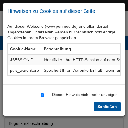
+49 (0)911 50 722 – 0
service@perimed.de
Hinweisen zu Cookies auf dieser Seite
Auf dieser Webseite (www.perimed.de) und allen darauf
angebotenen Unterseiten werden nur technisch notwendige
Cookies in Ihrem Browser gespeichert:
Toggl
Cookie-Name
Beschreibung
navig
JSESSIONID
Identifiziert Ihre HTTP-Session auf dem Serve
Schilddrüse,
puls_warenkorb
Speichert Ihren Warenkorbinhalt - wenn Sie 
Radiojodbehandlung bei
gutartigen Erkrankungen
Diesen Hinweis nicht mehr anzeigen
Aufklärungsbogen
RaNm005De
Schließen
Bogenkurzbeschreibung