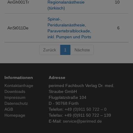
AnGh001Tr
Regionalanästhesie
10
(türkisch)
Spinal-,
Periduralanästhesie,
AnSt011De
6
Paravertebralblockade,
inkl. Pumpen und Ports
Zurück
1
Nächste
Informationen
Adresse
Kontaktanfrage
perimed Fachbuch Verlag Dr. med.
Downloads
Straube GmbH
Impressum
Flugplatzstraße 104
Datenschutz
D - 90768 Fürth
AGB
Telefon:
+49 (0)911 50 722 – 0
Homepage
Telefax: +49 (0)911 50 722 – 139
E-Mail:
service@perimed.de