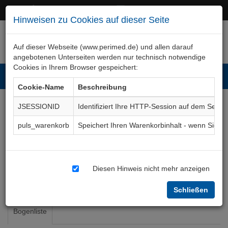
+49 (0)911 50 722 – 0
service@perimed.de
Hinweisen zu Cookies auf dieser Seite
Auf dieser Webseite (www.perimed.de) und allen darauf
angebotenen Unterseiten werden nur technisch notwendige
Cookies in Ihrem Browser gespeichert:
Toggl
Cookie-Name
Beschreibung
navig
JSESSIONID
Identifiziert Ihre HTTP-Session auf dem Serve
Anästhesie Geburtshilfe
puls_warenkorb
Speichert Ihren Warenkorbinhalt - wenn Sie 
Ärztliches Fachgebiet
AnGh
Diesen Hinweis nicht mehr anzeigen
Anästhesie
Anästhesie Geburtshilfe
Schließen
Bogenliste