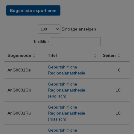
Bogenliste exportieren
Einträge anzeigen
Textfilter
Bogencode
Titel
Seiten
Bogencode
Titel
Seiten
Geburtshilfliche
AnGh001De
6
Regionalanästhesie
Geburtshilfliche
AnGh001Gb
Regionalanästhesie
10
(englisch)
Geburtshilfliche
AnGh001Ru
Regionalanästhesie
10
(russisch)
Geburtshilfliche