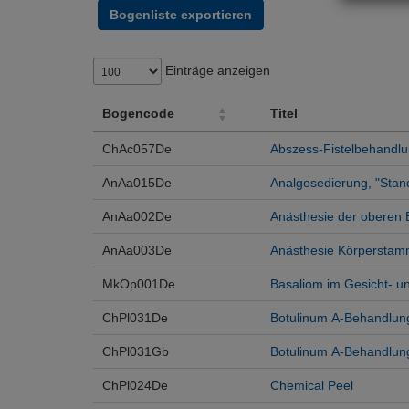
Bogenliste exportieren
Einträge anzeigen
Bogencode
Titel
Bogencode
Titel
ChAc057De
Abszess-Fistelbehandl
AnAa015De
Analgosedierung, "Stan
AnAa002De
Anästhesie der oberen 
AnAa003De
Anästhesie Körperstamm
MkOp001De
Basaliom im Gesicht- u
ChPl031De
Botulinum A-Behandlun
ChPl031Gb
Botulinum A-Behandlung
ChPl024De
Chemical Peel