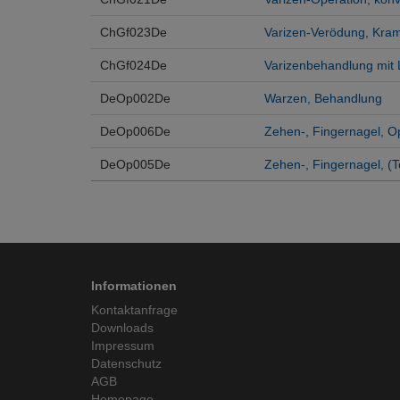
ChGf023De
Varizen-Verödung, Kram
ChGf024De
Varizenbehandlung mit 
DeOp002De
Warzen, Behandlung
DeOp006De
Zehen-, Fingernagel, O
DeOp005De
Zehen-, Fingernagel, (T
Informationen
Kontaktanfrage
Downloads
Impressum
Datenschutz
AGB
Homepage