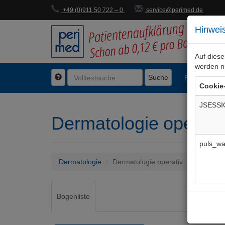
+49 (0)911 50 722 – 0
service@perimed.de
Hinweis
Auf dies
werden n
Suche
BogenFachg
Cookie
JSESSI
Dermatologie operati
puls_wa
Dermatologie
Dermatologie operativ
Bogenliste