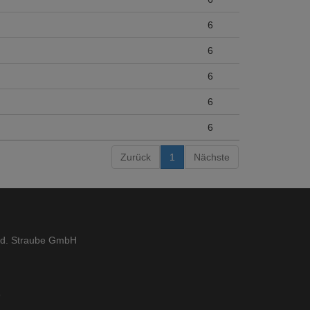
6
6
6
6
6
Zurück
1
Nächste
ed. Straube GmbH
9