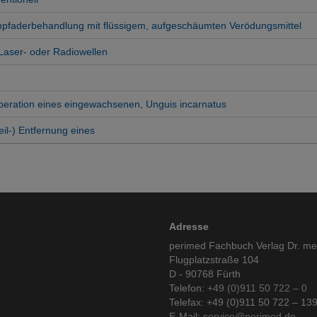
pfaderbehandlung mit flüssigem, aufgeschäumten Verödungsmittel
Laser- oder Radiowellen
peration eines eingewachsenen, Unguis incarnatus
eil-) Entfernung eines
Adresse
perimed Fachbuch Verlag Dr. m
Flugplatzstraße 104
D - 90768 Fürth
Telefon:
+49 (0)911 50 722 – 0
Telefax: +49 (0)911 50 722 – 13
E-Mail:
service@perimed.de