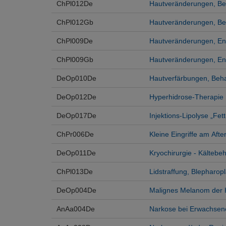
ChPl012De
Hautveränderungen, Be
ChPl012Gb
Hautveränderungen, Beh
ChPl009De
Hautveränderungen, Ent
ChPl009Gb
Hautveränderungen, Entf
DeOp010De
Hautverfärbungen, Beha
DeOp012De
Hyperhidrose-Therapie
DeOp017De
Injektions-Lipolyse „Fet
ChPr006De
Kleine Eingriffe am Afte
DeOp011De
Kryochirurgie - Kälteb
ChPl013De
Lidstraffung, Blepharopl
DeOp004De
Malignes Melanom der 
AnAa004De
Narkose bei Erwachsen