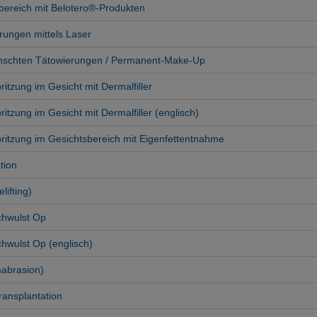
sbereich mit Belotero®-Produkten
rungen mittels Laser
nschten Tätowierungen / Permanent-Make-Up
itzung im Gesicht mit Dermalfiller
itzung im Gesicht mit Dermalfiller (englisch)
ritzung im Gesichtsbereich mit Eigenfettentnahme
tion
lifting)
chwulst Op
hwulst Op (englisch)
abrasion)
ransplantation