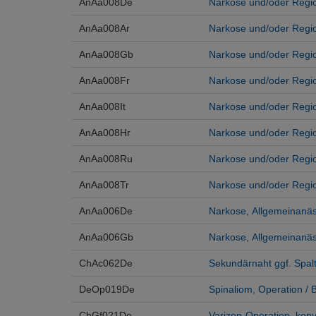
AnAa008De
Narkose und/oder Regi
AnAa008Ar
Narkose und/oder Regio
AnAa008Gb
Narkose und/oder Regio
AnAa008Fr
Narkose und/oder Regio
AnAa008It
Narkose und/oder Regio
AnAa008Hr
Narkose und/oder Regio
AnAa008Ru
Narkose und/oder Regio
AnAa008Tr
Narkose und/oder Regio
AnAa006De
Narkose, Allgemeinanäs
AnAa006Gb
Narkose, Allgemeinanäst
ChAc062De
Sekundärnaht ggf. Spal
DeOp019De
Spinaliom, Operation /
ChGf021De
Varizen-Operation, konv