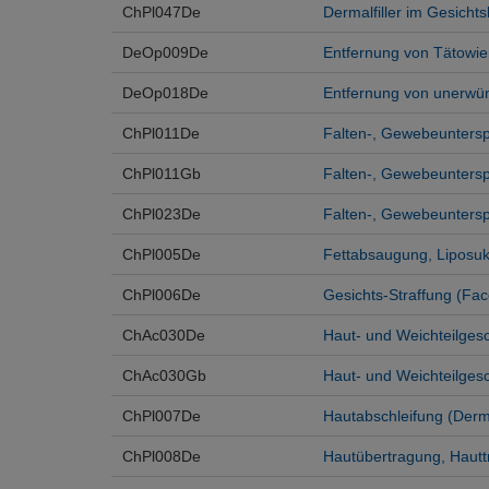
ChPl047De
Dermalfiller im Gesicht
DeOp009De
Entfernung von Tätowie
DeOp018De
Entfernung von unerwü
ChPl011De
Falten-, Gewebeunterspr
ChPl011Gb
Falten-, Gewebeunterspr
ChPl023De
Falten-, Gewebeuntersp
ChPl005De
Fettabsaugung, Liposuk
ChPl006De
Gesichts-Straffung (Face
ChAc030De
Haut- und Weichteilges
ChAc030Gb
Haut- und Weichteilgesc
ChPl007De
Hautabschleifung (Derm
ChPl008De
Hautübertragung, Hautt