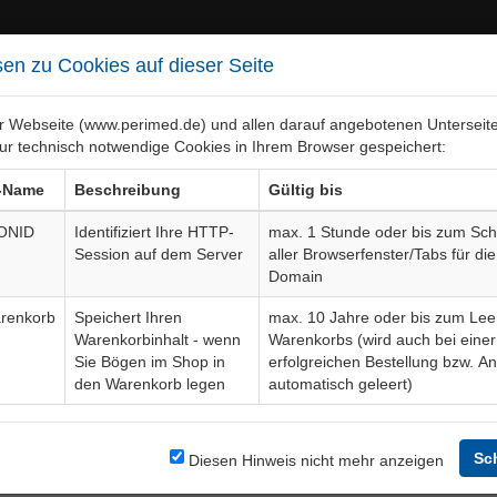
en zu Cookies auf dieser Seite
er Webseite (www.perimed.de) und allen darauf angebotenen Unterseit
ur technisch notwendige Cookies in Ihrem Browser gespeichert:
ebiete
Bogen-Gesamtübersicht
-Name
Beschreibung
Gültig bis
ONID
Identifiziert Ihre HTTP-
max. 1 Stunde oder bis zum Sch
Session auf dem Server
aller Browserfenster/Tabs für die
v
Ärztliches Fachgebiet
DeOp
Domain
renkorb
Speichert Ihren
max. 10 Jahre oder bis zum Lee
Warenkorbinhalt - wenn
Warenkorbs (wird auch bei einer
Sie Bögen im Shop in
erfolgreichen Bestellung bzw. A
den Warenkorb legen
automatisch geleert)
Sc
Diesen Hinweis nicht mehr anzeigen