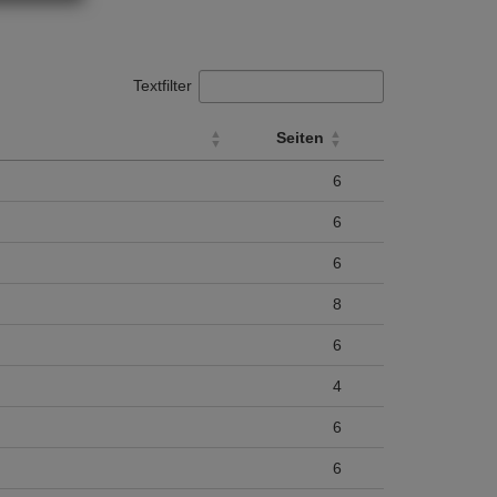
Textfilter
Seiten
Seiten
6
6
6
8
6
4
6
6