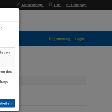
Kontaktanfrage
Hilfe
zur Homepage
en
Registrierung
Login
ließen
ren des
nfrage
hließen