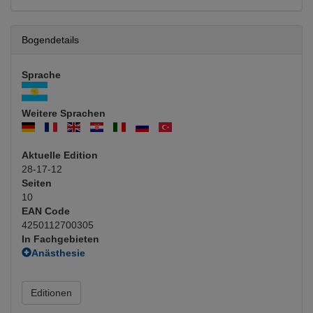
Bogendetails
Sprache
Weitere Sprachen
Aktuelle Edition
28-17-12
Seiten
10
EAN Code
4250112700305
In Fachgebieten
Anästhesie
Allgemeinanästhesie
(Hauptfachgebiet)
Chirurgie
Editionen
Unfallchirurgie