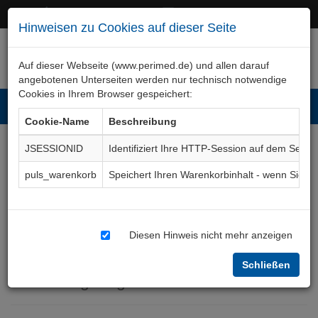
+49 (0)911 50 722 – 0
service@perimed.de
Hinweisen zu Cookies auf dieser Seite
Auf dieser Webseite (www.perimed.de) und allen darauf
angebotenen Unterseiten werden nur technisch notwendige
Cookies in Ihrem Browser gespeichert:
Toggl
Cookie-Name
Beschreibung
navig
JSESSIONID
Identifiziert Ihre HTTP-Session auf dem Serve
Narkose und/oder
puls_warenkorb
Speichert Ihren Warenkorbinhalt - wenn Sie 
Regionalanästhesie bei
Erwachsenen und
Diesen Hinweis nicht mehr anzeigen
Jugendlichen (arabisch)
Schließen
Aufklärungsbogen
AnAa008Ar