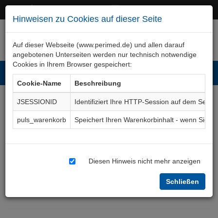
+49 (0)911 50 722 – 0
service@perimed.de
Hinweisen zu Cookies auf dieser Seite
Auf dieser Webseite (www.perimed.de) und allen darauf
angebotenen Unterseiten werden nur technisch notwendige
Cookies in Ihrem Browser gespeichert:
Toggl
Cookie-Name
Beschreibung
navig
JSESSIONID
Identifiziert Ihre HTTP-Session auf dem Serve
Narkose und/oder
puls_warenkorb
Speichert Ihren Warenkorbinhalt - wenn Sie 
Regionalanästhesie bei
Erwachsenen und
Diesen Hinweis nicht mehr anzeigen
Jugendlichen
Aufklärungsbogen
Schließen
AnAa008De