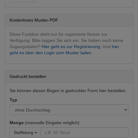
Unfallchirurgie
Dermatologie
Dermatologie operativ
Kostenloses Muster-PDF
Frauenheilkunde
Geburtshilfe
Diese Funktion steht nur für registrierte Nutzer zur
Gynäkologie
Verfügung. Bitte loggen Sie sich ein. Sie haben noch keine
Zugangsdaten?
Hier geht es zur Registrierung.
Und
hier
HNO
geht es über den Login zum Muster laden.
HNO konservativ
Innere Medizin
Diabetologie
Mund, Kiefer, Gesicht
Gedruckt bestellen
MKG operativ
Neurologie
Sie können diesen Bogen in gedruckter Form hier bestellen.
Neurologie
Typ
Ophthalmologie
Ophthalmologie operativ
Orthopädie, Traumatologie
Menge
(manuelle Eingabe möglich)
Unfallchirurgie
Urologie
Staffelung
Urologie operativ