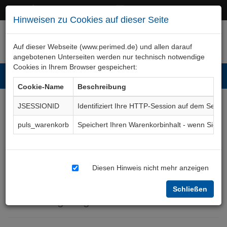
+49 (0)911 50 722 – 0
service@perimed.de
Hinweisen zu Cookies auf dieser Seite
Auf dieser Webseite (www.perimed.de) und allen darauf
angebotenen Unterseiten werden nur technisch notwendige
Cookies in Ihrem Browser gespeichert:
Toggl
Cookie-Name
Beschreibung
navig
JSESSIONID
Identifiziert Ihre HTTP-Session auf dem Serve
Narkose und/oder
puls_warenkorb
Speichert Ihren Warenkorbinhalt - wenn Sie 
Regionalanästhesie bei
Erwachsenen und
Diesen Hinweis nicht mehr anzeigen
Jugendlichen (russisch)
Schließen
Aufklärungsbogen
AnAa008Ru