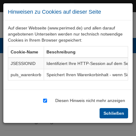
+49 (0)911 50 722 – 0
service@perimed.de
Hinweisen zu Cookies auf dieser Seite
Auf dieser Webseite (www.perimed.de) und allen darauf
angebotenen Unterseiten werden nur technisch notwendige
Cookies in Ihrem Browser gespeichert:
Toggl
Cookie-Name
Beschreibung
navig
JSESSIONID
Identifiziert Ihre HTTP-Session auf dem Serve
Narkose und/oder
puls_warenkorb
Speichert Ihren Warenkorbinhalt - wenn Sie 
Regionalanästhesie bei
Erwachsenen und
Diesen Hinweis nicht mehr anzeigen
Jugendlichen (englisch)
Schließen
Aufklärungsbogen
AnAa008Gb