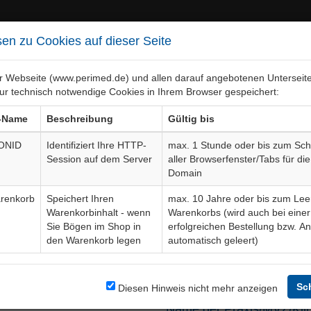
en zu Cookies auf dieser Seite
er Webseite (www.perimed.de) und allen darauf angebotenen Unterseit
ur technisch notwendige Cookies in Ihrem Browser gespeichert:
ebiete
Bogen-Gesamtübersicht
-Name
Beschreibung
Gültig bis
ONID
Identifiziert Ihre HTTP-
max. 1 Stunde oder bis zum Sch
Session auf dem Server
aller Browserfenster/Tabs für die
dback
an perimed Fachbuch Verlag Dr. 
Domain
renkorb
Speichert Ihren
max. 10 Jahre oder bis zum Lee
Warenkorbinhalt - wenn
Warenkorbs (wird auch bei einer
ine Nachricht. Hinterlassen Sie uns Ihre Telefonnummer, wenn Sie ei
Sie Bögen im Shop in
erfolgreichen Bestellung bzw. A
hr Anliegen im Nachrichtentext.
den Warenkorb legen
automatisch geleert)
 hier eine gezielte Bogen-Anfrage
.
Sc
Diesen Hinweis nicht mehr anzeigen
Name der Praxis/MVZ/Klin