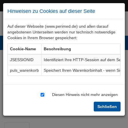
+49 (0)911 50 722 – 0
service@perimed.de
Hinweisen zu Cookies auf dieser Seite
Auf dieser Webseite (www.perimed.de) und allen darauf
angebotenen Unterseiten werden nur technisch notwendige
Cookies in Ihrem Browser gespeichert:
Toggl
Cookie-Name
Beschreibung
navig
JSESSIONID
Identifiziert Ihre HTTP-Session auf dem Serve
Ophthalmologie
puls_warenkorb
Speichert Ihren Warenkorbinhalt - wenn Sie 
konservativ
Ärztliches Fachgebiet
OpKs
Diesen Hinweis nicht mehr anzeigen
Schließen
Ophthalmologie
Ophthalmologie konservativ