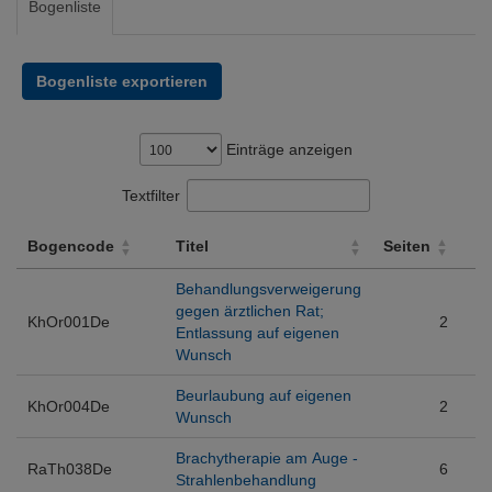
Bogenliste
Bogenliste exportieren
Einträge anzeigen
Textfilter
Bogencode
Titel
Seiten
Bogencode
Titel
Seiten
Behandlungsverweigerung
gegen ärztlichen Rat;
KhOr001De
2
Entlassung auf eigenen
Wunsch
Beurlaubung auf eigenen
KhOr004De
2
Wunsch
Brachytherapie am Auge -
RaTh038De
6
Strahlenbehandlung