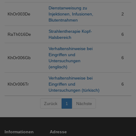
Dienstanweisung zu
KhOr003De
Injektionen, Infusionen,
2
Blutentnahmen
Strahlentherapie Kopf-
RaTh016De
6
Halsbereich
Verhaltenshinweise bei
Eingriffen und
KhOr006Gb
6
Untersuchungen
(englisch)
Verhaltenshinweise bei
KhOr006Tr
Eingriffen und
6
Untersuchungen (türkisch)
Zurück
1
Nächste
Informationen
Adresse