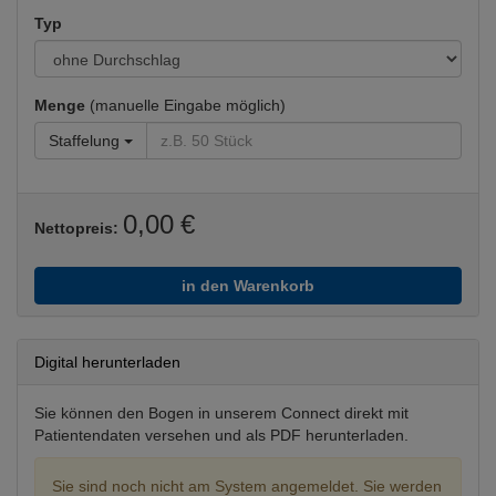
MKG operativ
Typ
Neurologie
Neurologie
Ophthalmologie
Menge
(manuelle Eingabe möglich)
Ophthalmologie konservativ
Organisation
Staffelung
Krankenhausorganisation und −dokumentation
(Hauptfachgebiet)
Orthopädie, Traumatologie
0,00 €
Nettopreis:
Arthroskopie
Pädiatrie
Pädiatrie
in den Warenkorb
Psychiatrie
Psychiatrie
Radiologie
Digital herunterladen
Nuklearmedizin
Urologie
Sie können den Bogen in unserem Connect direkt mit
Diagnostik
Patientendaten versehen und als PDF herunterladen.
Sie sind noch nicht am System angemeldet. Sie werden