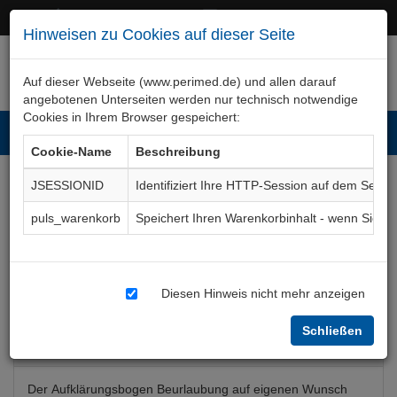
+49 (0)911 50 722 – 0
service@perimed.de
Hinweisen zu Cookies auf dieser Seite
Auf dieser Webseite (www.perimed.de) und allen darauf
angebotenen Unterseiten werden nur technisch notwendige
Cookies in Ihrem Browser gespeichert:
Toggl
Cookie-Name
Beschreibung
navig
JSESSIONID
Identifiziert Ihre HTTP-Session auf dem Serve
Beurlaubung auf eigenen
puls_warenkorb
Speichert Ihren Warenkorbinhalt - wenn Sie 
Wunsch
Aufklärungsbogen
KhOr004De
Diesen Hinweis nicht mehr anzeigen
Schließen
Bogenkurzbeschreibung
Der Aufklärungsbogen Beurlaubung auf eigenen Wunsch