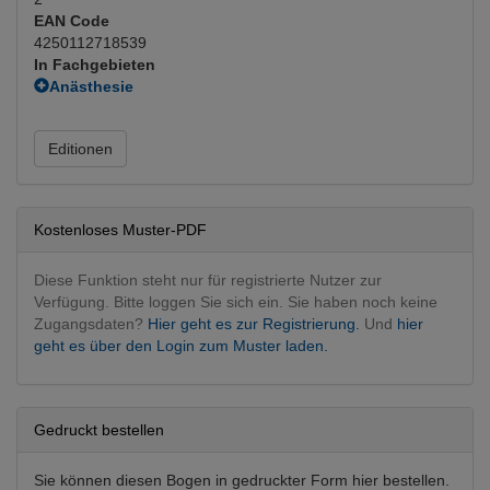
EAN Code
4250112718539
In Fachgebieten
Anästhesie
Allgemeinanästhesie
Chirurgie
Editionen
Allgemeinchirurgie
Dermatologie
Dermatologie konservativ
Kostenloses Muster-PDF
Dokumentation
Dokumentationsorganisation
Diese Funktion steht nur für registrierte Nutzer zur
Fachgebietsübergreifend
Verfügung. Bitte loggen Sie sich ein. Sie haben noch keine
Informations- und Fragebögen
Zugangsdaten?
Hier geht es zur Registrierung.
Und
hier
Frauenheilkunde
geht es über den Login zum Muster laden.
Geburtshilfe
HNO
HNO konservativ
Gedruckt bestellen
Innere Medizin
Biopsien
Sie können diesen Bogen in gedruckter Form hier bestellen.
Mund, Kiefer, Gesicht