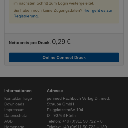
im nächsten Schritt zum Login weitergeleitet.
Sie haben noch keine Zugangsdaten?
Hier geht es zur
Registrierung.
0,29 €
Nettopreis pro Druck:
Online Connect Druck
Informationen
Adresse
Kontaktanfrage
perimed Fachbuch Verlag Dr. med.
Downloads
Straube GmbH
Impressum
Flugplatzstraße 104
Datenschutz
D - 90768 Fürth
AGB
Telefon:
+49 (0)911 50 722 – 0
Homepage
Telefax: +49 (0)911 50 722 – 139