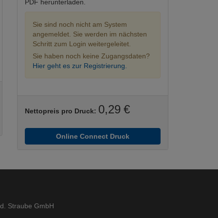
PDF herunterladen.
ie
ie konservativ
Sie sind noch nicht am System
angemeldet. Sie werden im nächsten
Schritt zum Login weitergeleitet.
organisation und −dokumentation
biet)
Sie haben noch keine Zugangsdaten?
Hier geht es zur Registrierung.
raumatologie
0,29 €
Nettopreis pro Druck:
Online Connect Druck
zin
ed. Straube GmbH