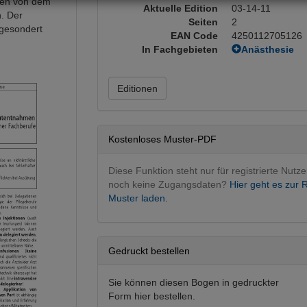
iten von dem
Aktuelle Edition
03-14-11
. Der
Seiten
2
 gesondert
EAN Code
4250112705126
In Fachgebieten
Anästhesie
Allgemeinan
Chirurgie
Editionen
Allgemeinchi
Dermatologie
Dermatologie
Kostenloses Muster-PDF
Dokumentati
Dokumentati
Diese Funktion steht nur für registrierte Nutze
Frauenheilku
noch keine Zugangsdaten?
Hier geht es zur R
Geburtshilfe
Muster laden.
HNO
HNO konserv
Innere Medizi
Biopsien
Gedruckt bestellen
Mund, Kiefer,
MKG operati
Sie können diesen Bogen in gedruckter
Form hier bestellen.
Neurologie