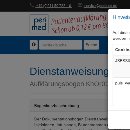
+49 (0)911 50 722 – 0
service@perimed.de
Hinweis
Auf dies
werden n
Suche
BogenFachg
Cookie
JSESSI
Dienstanweisung zu I
Aufklärungsbogen
KhOr003De
puls_wa
Bogenkurzbeschreibung
Der Dokumentationsbogen Dienstanweisung zur Du
Injektionen, Infusionen, Blutentnahmen durch Ange