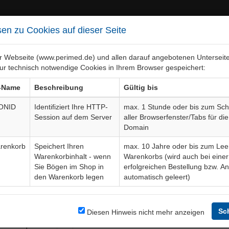
en zu Cookies auf dieser Seite
er Webseite (www.perimed.de) und allen darauf angebotenen Unterseit
ur technisch notwendige Cookies in Ihrem Browser gespeichert:
ebiete
Bogen-Gesamtübersicht
-Name
Beschreibung
Gültig bis
ONID
Identifiziert Ihre HTTP-
max. 1 Stunde oder bis zum Sch
Session auf dem Server
aller Browserfenster/Tabs für die
njektionen, Infusionen, Blu
Domain
renkorb
Speichert Ihren
max. 10 Jahre oder bis zum Lee
Warenkorbinhalt - wenn
Warenkorbs (wird auch bei einer
Sie Bögen im Shop in
erfolgreichen Bestellung bzw. A
den Warenkorb legen
automatisch geleert)
Bogendetails
rchführung von
Sc
Sprache
Diesen Hinweis nicht mehr anzeigen
hörige