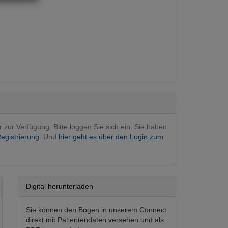
ästhesie
rurgie
 konservativ
on
onsorganisation
r zur Verfügung. Bitte loggen Sie sich ein. Sie haben
nde
egistrierung.
Und
hier geht es über den Login zum
ativ
n
Digital herunterladen
 Gesicht
v
Sie können den Bogen in unserem Connect
direkt mit Patientendaten versehen und als