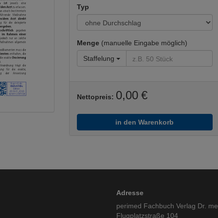
Neurologie
Typ
Ophthalmolog
Ophthalmolog
Organisation
Menge
(manuelle Eingabe möglich)
Krankenhaus
(Hauptfachge
Staffelung
Orthopädie, T
Arthroskopie
Pädiatrie
0,00 €
Nettopreis:
Pädiatrie
Psychiatrie
Psychiatrie
in den Warenkorb
Radiologie
Nuklearmedi
Urologie
Diagnostik
Adresse
perimed Fachbuch Verlag Dr. m
Flugplatzstraße 104