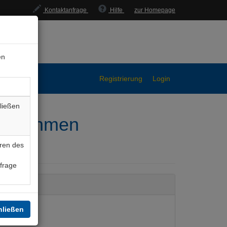
Kontaktanfrage
Hilfe
zur Homepage
en
Registrierung
Login
ließen
tentnahmen
ren des
nfrage
hließen