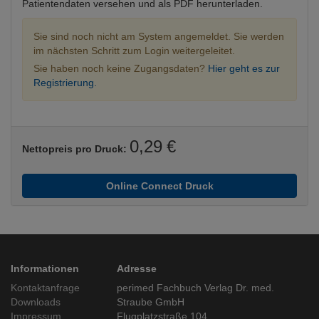
Patientendaten versehen und als PDF herunterladen.
Sie sind noch nicht am System angemeldet. Sie werden
im nächsten Schritt zum Login weitergeleitet.
Sie haben noch keine Zugangsdaten?
Hier geht es zur
Registrierung.
0,29 €
Nettopreis pro Druck:
Online Connect Druck
Informationen
Adresse
Kontaktanfrage
perimed Fachbuch Verlag Dr. med.
Downloads
Straube GmbH
Impressum
Flugplatzstraße 104