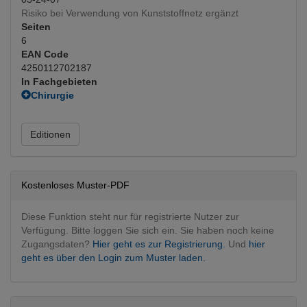
Risiko bei Verwendung von Kunststoffnetz ergänzt
Seiten
6
EAN Code
4250112702187
In Fachgebieten
Chirurgie
Allgemeinchirurgie
(Hauptfachgebiet)
Unfallchirurgie
Editionen
Dermatologie
Dermatologie operativ
Fachgebietsübergreifend
Interventionen
Kostenloses Muster-PDF
Orthopädie, Traumatologie
Unfallchirurgie
Diese Funktion steht nur für registrierte Nutzer zur
Verfügung. Bitte loggen Sie sich ein. Sie haben noch keine
Zugangsdaten?
Hier geht es zur Registrierung.
Und
hier
geht es über den Login zum Muster laden.