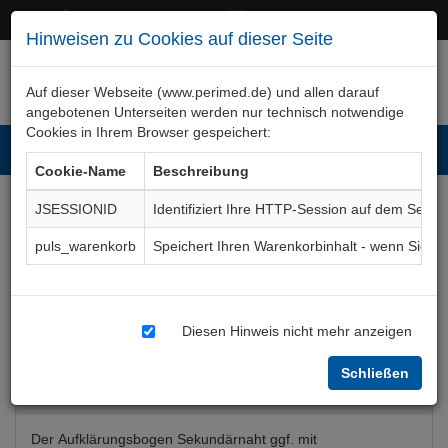
+49 (0)911 50 722 – 0
service@perimed.de
Hinweisen zu Cookies auf dieser Seite
Auf dieser Webseite (www.perimed.de) und allen darauf
angebotenen Unterseiten werden nur technisch notwendige
Cookies in Ihrem Browser gespeichert:
Toggl
Cookie-Name
Beschreibung
navig
JSESSIONID
Identifiziert Ihre HTTP-Session auf dem Serve
Sekundärnaht ggf.
puls_warenkorb
Speichert Ihren Warenkorbinhalt - wenn Sie 
Spalthautverpflanzung
Aufklärungsbogen
ChAc062De
Diesen Hinweis nicht mehr anzeigen
Schließen
Bogenkurzbeschreibung
Der Aufklärungsbogen Sekundärnaht ggf. mit