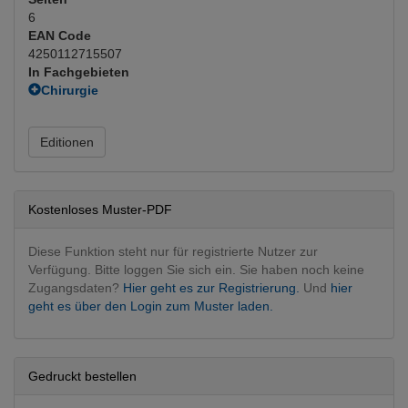
6
EAN Code
4250112715507
In Fachgebieten
Chirurgie
Plastische u. rekonstruktive
Dermatologie
Editionen
Dermatologie operativ
(Hauptfachgebiet)
Kostenloses Muster-PDF
Diese Funktion steht nur für registrierte Nutzer zur
Verfügung. Bitte loggen Sie sich ein. Sie haben noch keine
Zugangsdaten?
Hier geht es zur Registrierung.
Und
hier
geht es über den Login zum Muster laden.
Gedruckt bestellen