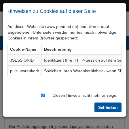
+49 (0)911 50 722 – 0
service@perimed.de
Hinweisen zu Cookies auf dieser Seite
Auf dieser Webseite (www.perimed.de) und allen darauf
angebotenen Unterseiten werden nur technisch notwendige
Cookies in Ihrem Browser gespeichert:
Toggl
Cookie-Name
Beschreibung
navig
JSESSIONID
Identifiziert Ihre HTTP-Session auf dem Serve
Injektions-Lipolyse „Fett-
puls_warenkorb
Speichert Ihren Warenkorbinhalt - wenn Sie 
weg-Spritze“
Aufklärungsbogen
DeOp017De
Diesen Hinweis nicht mehr anzeigen
Schließen
Bogenkurzbeschreibung
Der Aufklärungsbogen Injektions-Lipolyse beschreibt den