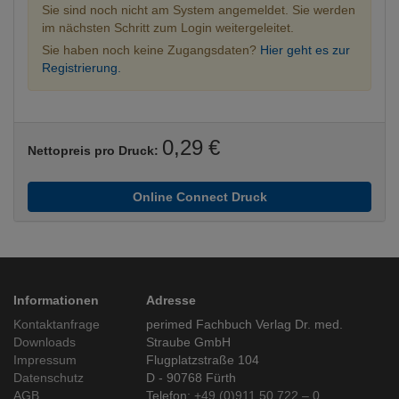
Sie sind noch nicht am System angemeldet. Sie werden
im nächsten Schritt zum Login weitergeleitet.
Sie haben noch keine Zugangsdaten?
Hier geht es zur
Registrierung.
0,29 €
Nettopreis pro Druck:
Online Connect Druck
Informationen
Adresse
Kontaktanfrage
perimed Fachbuch Verlag Dr. med.
Downloads
Straube GmbH
Impressum
Flugplatzstraße 104
Datenschutz
D - 90768 Fürth
AGB
Telefon:
+49 (0)911 50 722 – 0