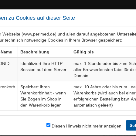
en zu Cookies auf dieser Seite
er Webseite (www.perimed.de) und allen darauf angebotenen Unterseit
ur technisch notwendige Cookies in Ihrem Browser gespeichert:
ebiete
Bogen-Gesamtübersicht
-Name
Beschreibung
Gültig bis
ONID
Identifiziert Ihre HTTP-
max. 1 Stunde oder bis zum Sch
Session auf dem Server
aller Browserfenster/Tabs für die
ttransplantation
Aufklärungsboge
Domain
renkorb
Speichert Ihren
max. 10 Jahre oder bis zum Lee
Warenkorbinhalt - wenn
Warenkorbs (wird auch bei einer
Bogendetails
Sie Bögen im Shop in
erfolgreichen Bestellung bzw. A
den Warenkorb legen
automatisch geleert)
t die
Sprache
n Spalthaut,
größerung
Sc
Diesen Hinweis nicht mehr anzeigen
Aktuelle Edition
04-23-11
lternative
Einsatz eines Ex