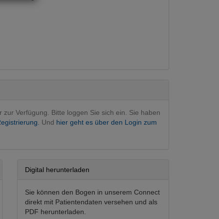
rurgie
 rekonstruktive
(Hauptfachgebiet)
 operativ
bergreifend
en
r zur Verfügung. Bitte loggen Sie sich ein. Sie haben
egistrierung.
Und
hier geht es über den Login zum
Digital herunterladen
Sie können den Bogen in unserem Connect
direkt mit Patientendaten versehen und als
PDF herunterladen.