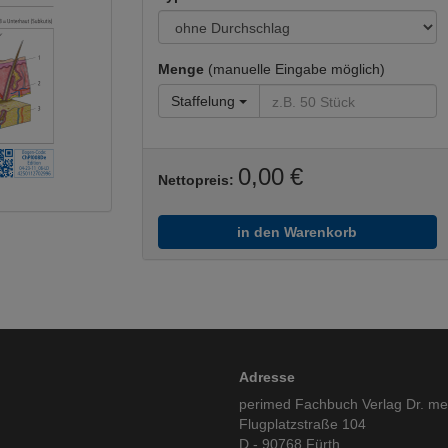
Menge
(manuelle Eingabe möglich)
Staffelung
0,00 €
Nettopreis:
in den Warenkorb
Adresse
perimed Fachbuch Verlag Dr. m
Flugplatzstraße 104
D - 90768 Fürth