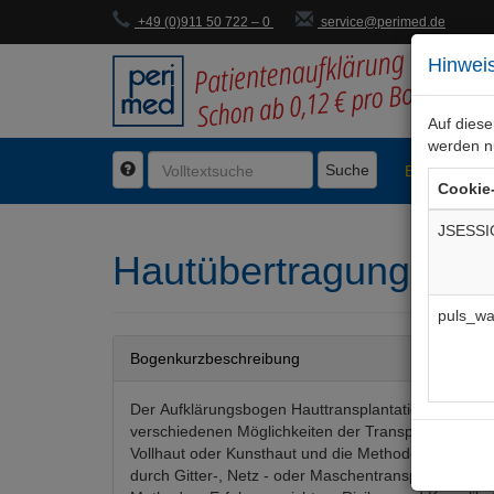
+49 (0)911 50 722 – 0
service@perimed.de
Hinweis
Auf dies
werden n
Suche
BogenFachg
Cookie
JSESSI
Hautübertragung, Hau
puls_wa
Bogenkurzbeschreibung
Der Aufklärungsbogen Hauttransplantation beschreib
verschiedenen Möglichkeiten der Transplantation vo
Vollhaut oder Kunsthaut und die Methoden der Ver
durch Gitter-, Netz - oder Maschentransplantation. A