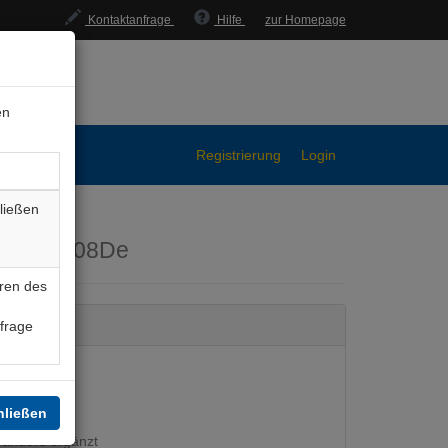
Kontaktanfrage
Hilfe
zur Homepage
en
Registrierung
Login
ließen
n
ChPl008De
ren des
nfrage
hließen
panders ergänzt