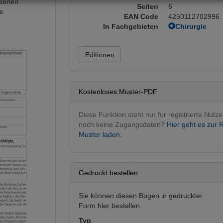
tionen
Seiten
6
le
EAN Code
4250112702996
In Fachgebieten
Chirurgie
Allgemeinchi
Plastische u.
Editionen
Dermatologie
Dermatologie
Fachgebietsü
Intervention
Kostenloses Muster-PDF
Diese Funktion steht nur für registrierte Nutze
noch keine Zugangsdaten?
Hier geht es zur R
Muster laden.
Gedruckt bestellen
Sie können diesen Bogen in gedruckter
Form hier bestellen.
Typ