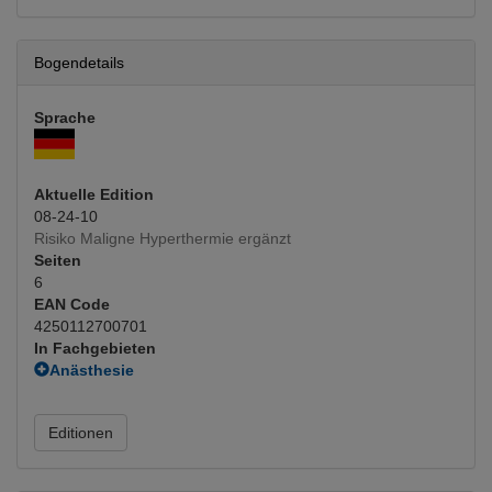
Bogendetails
Sprache
Aktuelle Edition
08-24-10
Risiko Maligne Hyperthermie ergänzt
Seiten
6
EAN Code
4250112700701
In Fachgebieten
Anästhesie
Allgemeinanästhesie
(Hauptfachgebiet)
Dermatologie
Editionen
Dermatologie operativ
Innere Medizin
Diabetologie