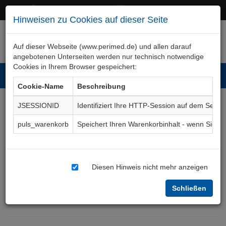
+49 (0)911 50 722 – 0
service@perimed.de
Hinweisen zu Cookies auf dieser Seite
Auf dieser Webseite (www.perimed.de) und allen darauf
angebotenen Unterseiten werden nur technisch notwendige
Cookies in Ihrem Browser gespeichert:
Toggl
Cookie-Name
Beschreibung
navig
JSESSIONID
Identifiziert Ihre HTTP-Session auf dem Serve
Analgosedierung,
puls_warenkorb
Speichert Ihren Warenkorbinhalt - wenn Sie 
"Standby" bei
Erwachsenen und
Diesen Hinweis nicht mehr anzeigen
Jugendlichen
Aufklärungsbogen
Schließen
AnAa015De