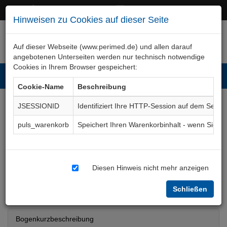
+49 (0)911 50 722 – 0
service@perimed.de
Hinweisen zu Cookies auf dieser Seite
Auf dieser Webseite (www.perimed.de) und allen darauf
angebotenen Unterseiten werden nur technisch notwendige
Cookies in Ihrem Browser gespeichert:
Toggl
Cookie-Name
Beschreibung
navig
JSESSIONID
Identifiziert Ihre HTTP-Session auf dem Serve
Schilddrüse,
puls_warenkorb
Speichert Ihren Warenkorbinhalt - wenn Sie 
Radiojodbehandlung bei
bösartigen Erkrankungen
Diesen Hinweis nicht mehr anzeigen
Aufklärungsbogen
RaNm004De
Schließen
Bogenkurzbeschreibung