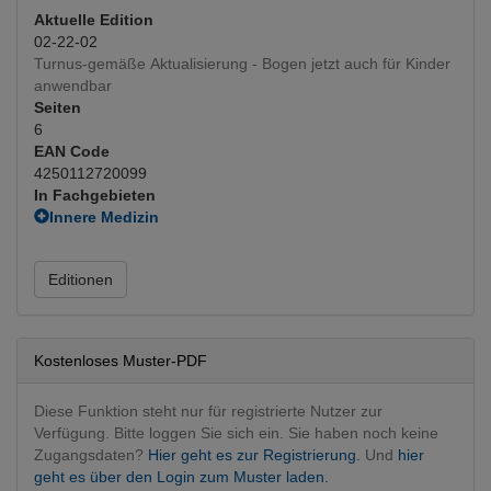
Aktuelle Edition
02-22-02
Turnus-gemäße Aktualisierung - Bogen jetzt auch für Kinder
anwendbar
Seiten
6
EAN Code
4250112720099
In Fachgebieten
Innere Medizin
Endokrinologie und Stoffwechsel
Onkologie
Editionen
Radiologie
Nuklearmedizin
(Hauptfachgebiet)
Kostenloses Muster-PDF
Diese Funktion steht nur für registrierte Nutzer zur
Verfügung. Bitte loggen Sie sich ein. Sie haben noch keine
Zugangsdaten?
Hier geht es zur Registrierung.
Und
hier
geht es über den Login zum Muster laden.