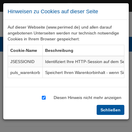
+49 (0)911 50 722 – 0
service@perimed.de
Hinweisen zu Cookies auf dieser Seite
Auf dieser Webseite (www.perimed.de) und allen darauf
angebotenen Unterseiten werden nur technisch notwendige
Cookies in Ihrem Browser gespeichert:
Toggl
Cookie-Name
Beschreibung
navig
JSESSIONID
Identifiziert Ihre HTTP-Session auf dem Serve
Positronen-Emissions-
puls_warenkorb
Speichert Ihren Warenkorbinhalt - wenn Sie 
Tomographie mit
Computertomographie -
Diesen Hinweis nicht mehr anzeigen
PET / CT
Aufklärungsbogen
Schließen
RaNm012De