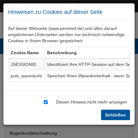
+49 (0)911 50 722 – 0
service@perimed.de
Hinweisen zu Cookies auf dieser Seite
Auf dieser Webseite (www.perimed.de) und allen darauf
angebotenen Unterseiten werden nur technisch notwendige
Cookies in Ihrem Browser gespeichert:
Toggl
Cookie-Name
Beschreibung
navig
JSESSIONID
Identifiziert Ihre HTTP-Session auf dem Serve
Informationsblatt bei
puls_warenkorb
Speichert Ihren Warenkorbinhalt - wenn Sie 
Untersuchung mit
radioaktiven Substanzen
Diesen Hinweis nicht mehr anzeigen
Aufklärungsbogen
RaNm013De
Schließen
Bogenkurzbeschreibung