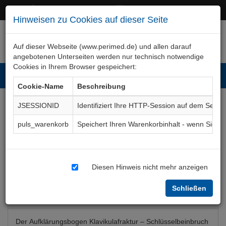
+49 (0)911 50 722 – 0
service@perimed.de
Hinweisen zu Cookies auf dieser Seite
Auf dieser Webseite (www.perimed.de) und allen darauf
angebotenen Unterseiten werden nur technisch notwendige
Cookies in Ihrem Browser gespeichert:
Toggl
Cookie-Name
Beschreibung
navig
JSESSIONID
Identifiziert Ihre HTTP-Session auf dem Serve
Schlüsselbeinbruch
puls_warenkorb
Speichert Ihren Warenkorbinhalt - wenn Sie 
(Klavikulafraktur)
Aufklärungsbogen
OTOp048De
Diesen Hinweis nicht mehr anzeigen
Schließen
Bogenkurzbeschreibung
Der Aufklärungsbogen Klavikulafraktur – Schlüsselbeinbruch