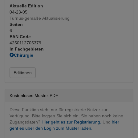
Aktuelle Edition
04-23-05
Turnus-gemäße Aktualisierung
Seiten
6
EAN Code
4250112705379
In Fachgebieten
Chirurgie
Unfallchirurgie
Orthopädie, Traumatologie
Editionen
Orthopädie konservativ
Orthopädie operativ
(Hauptfachgebiet)
Osteosynthese
Unfallchirurgie
Kostenloses Muster-PDF
Pädiatrie
Pädiatrie
Diese Funktion steht nur für registrierte Nutzer zur
Verfügung. Bitte loggen Sie sich ein. Sie haben noch keine
Zugangsdaten?
Hier geht es zur Registrierung.
Und
hier
geht es über den Login zum Muster laden.