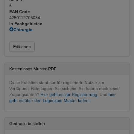
6
EAN Code
4250112705034
In Fachgebieten
Chirurgie
Allgemeinchirurgie
Kinderchirurgie
Editionen
Fachgebietsübergreifend
Interventionen
Innere Medizin
Biopsien
Kostenloses Muster-PDF
Hämatologie
(Hauptfachgebiet)
Pädiatrie
Diese Funktion steht nur für registrierte Nutzer zur
Pädiatrie
Verfügung. Bitte loggen Sie sich ein. Sie haben noch keine
Zugangsdaten?
Hier geht es zur Registrierung.
Und
hier
geht es über den Login zum Muster laden.
Gedruckt bestellen