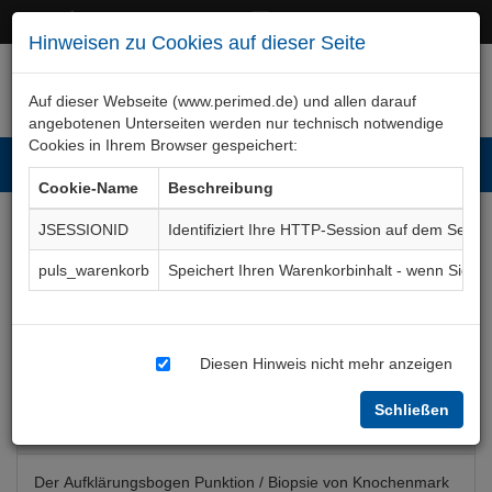
+49 (0)911 50 722 – 0
service@perimed.de
Hinweisen zu Cookies auf dieser Seite
Auf dieser Webseite (www.perimed.de) und allen darauf
angebotenen Unterseiten werden nur technisch notwendige
Cookies in Ihrem Browser gespeichert:
Toggl
Cookie-Name
Beschreibung
navig
JSESSIONID
Identifiziert Ihre HTTP-Session auf dem Serve
Knochenmarkpunktion / -
puls_warenkorb
Speichert Ihren Warenkorbinhalt - wenn Sie 
biopsie
Aufklärungsbogen
ImHa001De
Diesen Hinweis nicht mehr anzeigen
Schließen
Bogenkurzbeschreibung
Der Aufklärungsbogen Punktion / Biopsie von Knochenmark