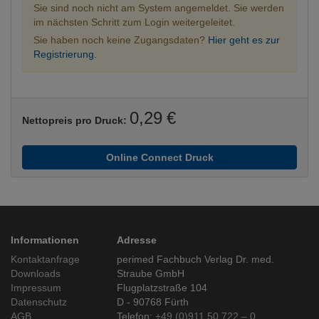
Sie sind noch nicht am System angemeldet. Sie werden
im nächsten Schritt zum Login weitergeleitet.
Sie haben noch keine Zugangsdaten?
Hier geht es zur
Registrierung.
0,29 €
Nettopreis pro Druck:
Online Connect Druck
Informationen
Adresse
Kontaktanfrage
perimed Fachbuch Verlag Dr. med.
Downloads
Straube GmbH
Impressum
Flugplatzstraße 104
Datenschutz
D - 90768 Fürth
AGB
Telefon:
+49 (0)911 50 722 – 0