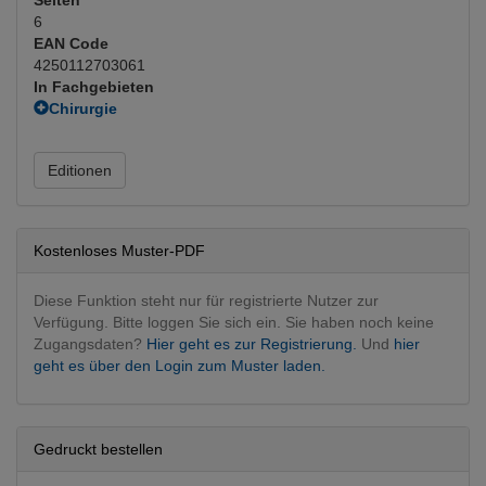
6
EAN Code
4250112703061
In Fachgebieten
Chirurgie
Allgemeinchirurgie
Plastische u. rekonstruktive
(Hauptfachgebiet)
Editionen
Unfallchirurgie
Fachgebietsübergreifend
Interventionen
Orthopädie, Traumatologie
Kostenloses Muster-PDF
Unfallchirurgie
Diese Funktion steht nur für registrierte Nutzer zur
Verfügung. Bitte loggen Sie sich ein. Sie haben noch keine
Zugangsdaten?
Hier geht es zur Registrierung.
Und
hier
geht es über den Login zum Muster laden.
Gedruckt bestellen