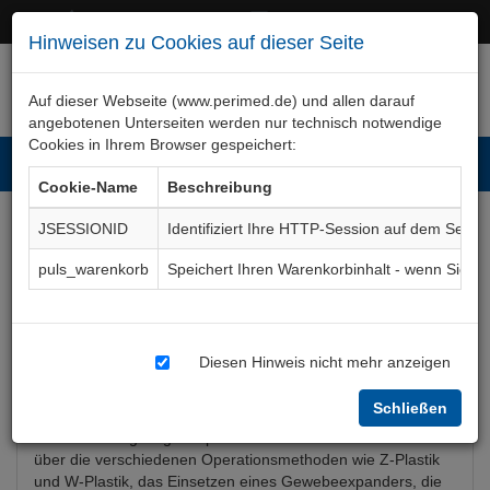
+49 (0)911 50 722 – 0
service@perimed.de
Hinweisen zu Cookies auf dieser Seite
Auf dieser Webseite (www.perimed.de) und allen darauf
angebotenen Unterseiten werden nur technisch notwendige
Cookies in Ihrem Browser gespeichert:
Toggl
Cookie-Name
Beschreibung
navig
JSESSIONID
Identifiziert Ihre HTTP-Session auf dem Serve
Narbenkorrektur, operativ
puls_warenkorb
Speichert Ihren Warenkorbinhalt - wenn Sie 
Aufklärungsbogen
ChPl015De
Diesen Hinweis nicht mehr anzeigen
Bogenkurzbeschreibung
Schließen
Der Aufklärungsbogen Operative Narbenkorrektur informiert
über die verschiedenen Operationsmethoden wie Z-Plastik
und W-Plastik, das Einsetzen eines Gewebeexpanders, die