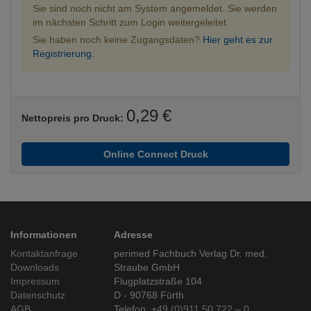
Sie sind noch nicht am System angemeldet. Sie werden
im nächsten Schritt zum Login weitergeleitet.
Sie haben noch keine Zugangsdaten?
Hier geht es zur
Registrierung.
0,29 €
Nettopreis pro Druck:
Online Connect Druck
Informationen
Adresse
Kontaktanfrage
perimed Fachbuch Verlag Dr. med.
Downloads
Straube GmbH
Impressum
Flugplatzstraße 104
Datenschutz
D - 90768 Fürth
AGB
Telefon:
+49 (0)911 50 722 – 0