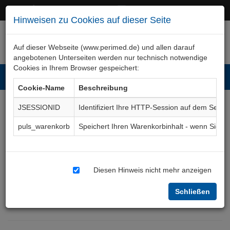
+49 (0)911 50 722 – 0
service@perimed.de
Hinweisen zu Cookies auf dieser Seite
Auf dieser Webseite (www.perimed.de) und allen darauf
angebotenen Unterseiten werden nur technisch notwendige
Cookies in Ihrem Browser gespeichert:
Toggl
Cookie-Name
Beschreibung
navig
JSESSIONID
Identifiziert Ihre HTTP-Session auf dem Serve
Lumbalpunktion,
puls_warenkorb
Speichert Ihren Warenkorbinhalt - wenn Sie 
Entnahme von
Nervenwasser - stationäre
Diesen Hinweis nicht mehr anzeigen
Durchführung
Aufklärungsbogen
Schließen
NhNr013De