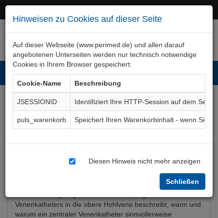
+49 (0)911 50 722 – 0
service@perimed.de
Hinweisen zu Cookies auf dieser Seite
Auf dieser Webseite (www.perimed.de) und allen darauf
angebotenen Unterseiten werden nur technisch notwendige
Cookies in Ihrem Browser gespeichert:
Toggl
Cookie-Name
Beschreibung
navig
JSESSIONID
Identifiziert Ihre HTTP-Session auf dem Serve
Cava-Katheter
puls_warenkorb
Speichert Ihren Warenkorbinhalt - wenn Sie 
Aufklärungsbogen
AnKt002De
Diesen Hinweis nicht mehr anzeigen
Bogenkurzbeschreibung
Schließen
Der Aufklärungsbogen Cava-Katheter, Legen eines zentralen
Venenkatheters in die obere Hohlvene beschreibt, wann und
warum ein zentraler Venenkatheter sinnvollerweise