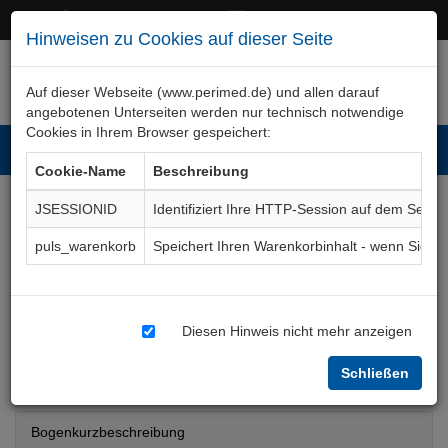
+49 (0)911 50 722 – 0
service@perimed.de
Hinweisen zu Cookies auf dieser Seite
Auf dieser Webseite (www.perimed.de) und allen darauf
angebotenen Unterseiten werden nur technisch notwendige
Cookies in Ihrem Browser gespeichert:
Toggl
Cookie-Name
Beschreibung
navig
JSESSIONID
Identifiziert Ihre HTTP-Session auf dem Serve
Pleurapunktion,
puls_warenkorb
Speichert Ihren Warenkorbinhalt - wenn Sie 
Pleurabiopsie,
Pleurodese
Aufklärungsbogen
Diesen Hinweis nicht mehr anzeigen
ImPu007De
Schließen
Bogenkurzbeschreibung