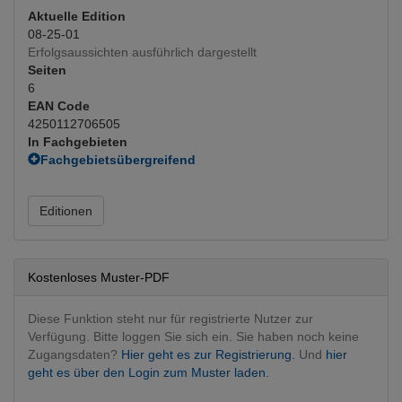
Aktuelle Edition
08-25-01
Erfolgsaussichten ausführlich dargestellt
Seiten
6
EAN Code
4250112706505
In Fachgebieten
Fachgebietsübergreifend
Interventionen
Innere Medizin
Editionen
Biopsien
Pulmologie
(Hauptfachgebiet)
Pädiatrie
Pädiatrie
Kostenloses Muster-PDF
Diese Funktion steht nur für registrierte Nutzer zur
Verfügung. Bitte loggen Sie sich ein. Sie haben noch keine
Zugangsdaten?
Hier geht es zur Registrierung.
Und
hier
geht es über den Login zum Muster laden.