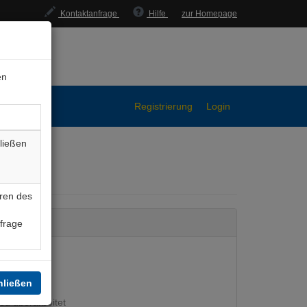
Kontaktanfrage
Hilfe
zur Homepage
en
Registrierung
Login
ließen
ren des
nfrage
hließen
eu überarbeitet