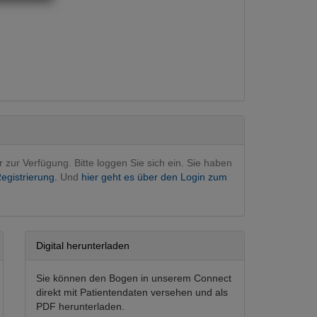
rurgie
 rekonstruktive
(Hauptfachgebiet)
ie
bergreifend
en
raumatologie
ie
r zur Verfügung. Bitte loggen Sie sich ein. Sie haben
egistrierung.
Und
hier geht es über den Login zum
Digital herunterladen
Sie können den Bogen in unserem Connect
direkt mit Patientendaten versehen und als
PDF herunterladen.