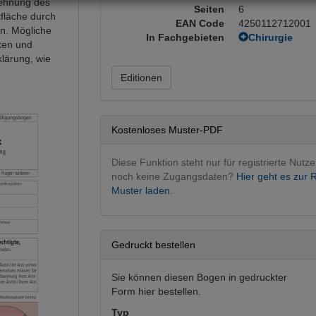
dehnung des
Seiten
6
fläche durch
EAN Code
4250112712001
n. Mögliche
In Fachgebieten
Chirurgie
iken und
Allgemeinchi
klärung, wie
Plastische u.
Editionen
Unfallchirurg
Fachgebietsü
Intervention
Orthopädie, T
Kostenloses Muster-PDF
Unfallchirurg
Diese Funktion steht nur für registrierte Nutze
noch keine Zugangsdaten?
Hier geht es zur R
Muster laden.
Gedruckt bestellen
Sie können diesen Bogen in gedruckter
Form hier bestellen.
Typ