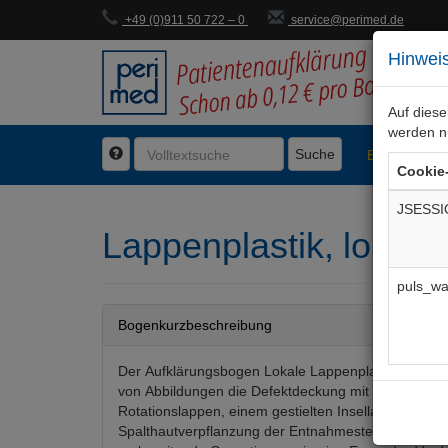
+49 (0)911 50 722 – 0
service@perimed.de
Hinweis
Auf dies
werden n
Suche
BogenFachg
Cookie
JSESSI
Lappenplastik, lokal
A
puls_wa
Bogenkurzbeschreibung
Der Aufklärungsbogen Lokale Lappenplastik beschr
von Abbildungen die Defektdeckung mit Verschiebe-
Rotationslappen, einem gestielten Insellappen und g
Spalthautverpflanzung der Entnahmestelle. Evt. no