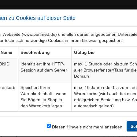
en zu Cookies auf dieser Seite
er Webseite (www.perimed.de) und allen darauf angebotenen Unterseit
ur technisch notwendige Cookies in Ihrem Browser gespeichert:
ebiete
Bogen-Gesamtübersicht
-Name
Beschreibung
Gültig bis
ONID
Identifiziert Ihre HTTP-
max. 1 Stunde oder bis zum Sch
Session auf dem Server
aller Browserfenster/Tabs für die
ufklärungsbogen
ChPl037De
Domain
renkorb
Speichert Ihren
max. 10 Jahre oder bis zum Lee
Warenkorbinhalt - wenn
Warenkorbs (wird auch bei einer
Bogendetails
Sie Bögen im Shop in
erfolgreichen Bestellung bzw. A
den Warenkorb legen
automatisch geleert)
eibt anhand
Sprache
, Schwenk-,
gfs. eine
Sc
Diesen Hinweis nicht mehr anzeigen
Aktuelle Edition
03-24-09
twendige
Risiken wurden n