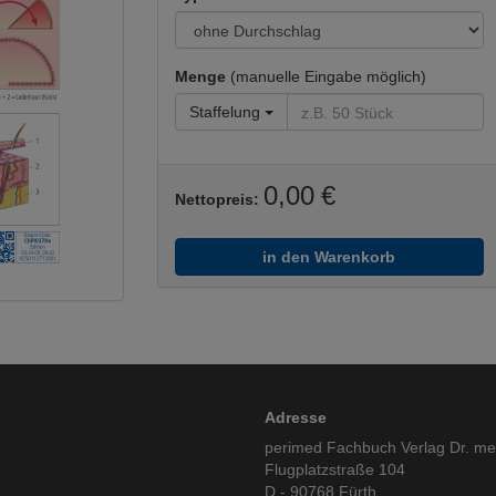
Menge
(manuelle Eingabe möglich)
Staffelung
0,00 €
Nettopreis:
in den Warenkorb
Adresse
perimed Fachbuch Verlag Dr. m
Flugplatzstraße 104
D - 90768 Fürth