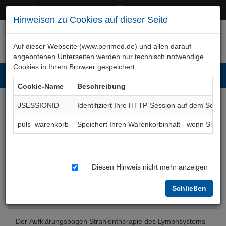
+49 (0)911 50 722 – 0
service@perimed.de
Hinweisen zu Cookies auf dieser Seite
Auf dieser Webseite (www.perimed.de) und allen darauf
angebotenen Unterseiten werden nur technisch notwendige
Cookies in Ihrem Browser gespeichert:
Toggl
Cookie-Name
Beschreibung
navig
JSESSIONID
Identifiziert Ihre HTTP-Session auf dem Serve
Strahlentherapie
puls_warenkorb
Speichert Ihren Warenkorbinhalt - wenn Sie 
Lymphsystem
Aufklärungsbogen
RaTh022De
Diesen Hinweis nicht mehr anzeigen
Schließen
Bogenkurzbeschreibung
Der Aufklärungsbogen Strahlentherapie des Lymphsystems