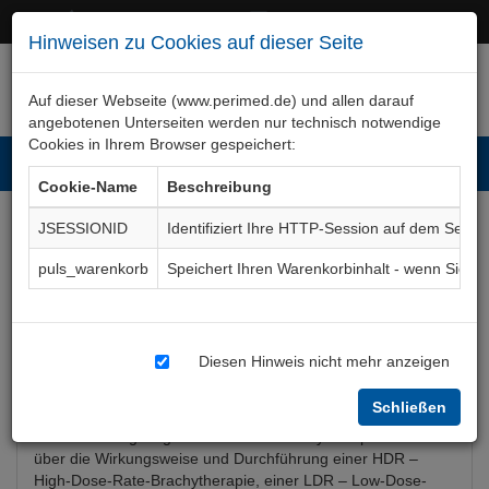
+49 (0)911 50 722 – 0
service@perimed.de
Hinweisen zu Cookies auf dieser Seite
Auf dieser Webseite (www.perimed.de) und allen darauf
angebotenen Unterseiten werden nur technisch notwendige
Cookies in Ihrem Browser gespeichert:
Toggl
Cookie-Name
Beschreibung
navig
JSESSIONID
Identifiziert Ihre HTTP-Session auf dem Serve
Brachytherapie interstitiell
puls_warenkorb
Speichert Ihren Warenkorbinhalt - wenn Sie 
Aufklärungsbogen
RaTh024De
Diesen Hinweis nicht mehr anzeigen
Bogenkurzbeschreibung
Schließen
Der Aufklärungsbogen Interstitielle Brachytherapie informiert
über die Wirkungsweise und Durchführung einer HDR –
High-Dose-Rate-Brachytherapie, einer LDR – Low-Dose-