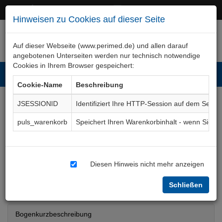
+49 (0)911 50 722 – 0
service@perimed.de
Hinweisen zu Cookies auf dieser Seite
Auf dieser Webseite (www.perimed.de) und allen darauf
angebotenen Unterseiten werden nur technisch notwendige
Cookies in Ihrem Browser gespeichert:
Toggl
Cookie-Name
Beschreibung
navig
JSESSIONID
Identifiziert Ihre HTTP-Session auf dem Serve
Bluttransfusion Fremdblut
puls_warenkorb
Speichert Ihren Warenkorbinhalt - wenn Sie 
/ Fremdblutprodukte
(rumänisch)
Aufklärungsbogen
Diesen Hinweis nicht mehr anzeigen
AnBt004Ro
Schließen
Bogenkurzbeschreibung