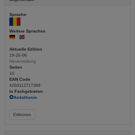
Sprache
Weitere Sprachen
Aktuelle Edition
19-26-06
Neuerstellung
Seiten
10
EAN Code
4250112717389
In Fachgebieten
Anästhesie
Blut, Transfusionsmedizin
(Hauptfachgebiet)
Fachgebietsübergreifend
Editionen
Interventionen
Innere Medizin
Hämatologie