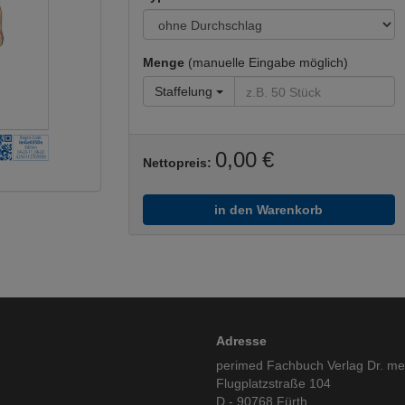
Menge
(manuelle Eingabe möglich)
Staffelung
0,00 €
Nettopreis:
in den Warenkorb
Adresse
perimed Fachbuch Verlag Dr. m
Flugplatzstraße 104
D - 90768 Fürth