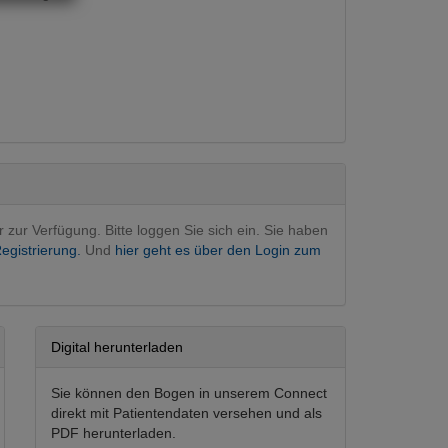
rurgie
gie
bergreifend
en
n
logie
(Hauptfachgebiet)
r zur Verfügung. Bitte loggen Sie sich ein. Sie haben
egistrierung.
Und
hier geht es über den Login zum
Digital herunterladen
Sie können den Bogen in unserem Connect
direkt mit Patientendaten versehen und als
PDF herunterladen.