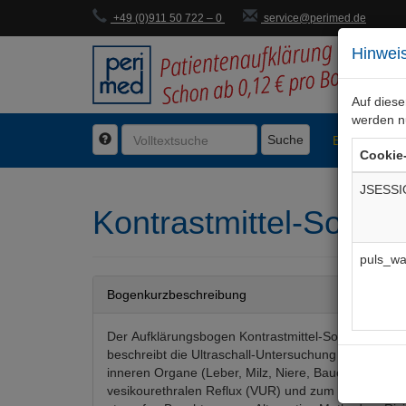
+49 (0)911 50 722 – 0
service@perimed.de
Hinweis
Auf dies
werden n
Suche
BogenFachg
Cookie
JSESSI
Kontrastmittel-Sonog
puls_wa
Bogenkurzbeschreibung
Der Aufklärungsbogen Kontrastmittel-Sonographie 
beschreibt die Ultraschall-Untersuchung mittels Kont
inneren Organe (Leber, Milz, Niere, Bauchspeicheld
vesikourethralen Reflux (VUR) und zum Ausschluss