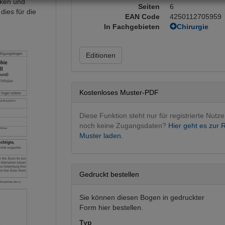
iken und
Seiten
6
dies für die
EAN Code
4250112705959
In Fachgebieten
Chirurgie
Allgemeinchi
Kinderchirur
Editionen
Fachgebietsü
Intervention
Innere Medizi
Gastroentero
Kostenloses Muster-PDF
Nephrologie
Pädiatrie
Diese Funktion steht nur für registrierte Nutze
Pädiatrie
noch keine Zugangsdaten?
Hier geht es zur R
Muster laden.
Urologie
Diagnostik
Gedruckt bestellen
Sie können diesen Bogen in gedruckter
Form hier bestellen.
Typ