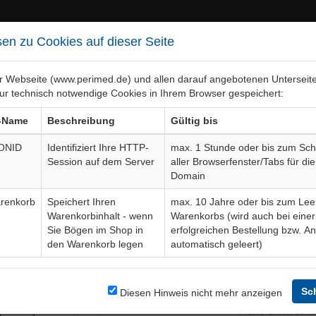
en zu Cookies auf dieser Seite
er Webseite (www.perimed.de) und allen darauf angebotenen Unterseit
ur technisch notwendige Cookies in Ihrem Browser gespeichert:
ebiete
Bogen-Gesamtübersicht
-Name
Beschreibung
Gültig bis
ONID
Identifiziert Ihre HTTP-
max. 1 Stunde oder bis zum Sch
Session auf dem Server
aller Browserfenster/Tabs für die
raphie (CEUS)
Aufklärungsbogen
I
Domain
renkorb
Speichert Ihren
max. 10 Jahre oder bis zum Lee
Warenkorbinhalt - wenn
Warenkorbs (wird auch bei einer
Bogendetails
Sie Bögen im Shop in
erfolgreichen Bestellung bzw. A
den Warenkorb legen
automatisch geleert)
(CEUS)
Sprache
rastmittel der
rüse), den
Sc
Diesen Hinweis nicht mehr anzeigen
Aktuelle Edition
04-23-11
 eines
Risiko Blutdrucka