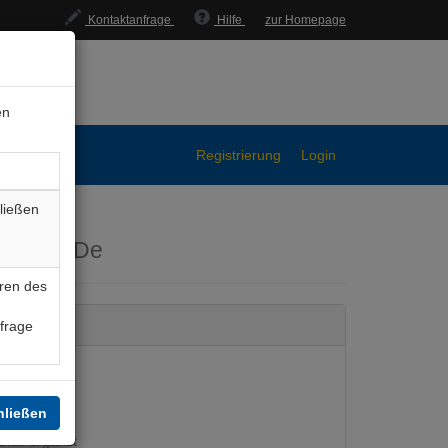
Kontaktanfrage
Hilfe
zur Homepage
en
Registrierung
Login
ließen
mGe035De
ren des
nfrage
hließen
bfall ergänzt