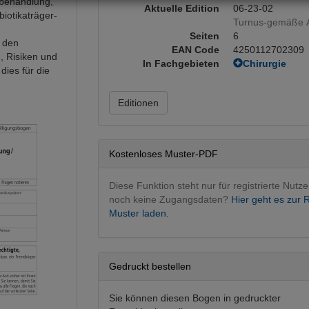
behandlung,
Aktuelle Edition
06-23-02
iotikaträger-
Turnus-gemäße A
Seiten
6
t den
EAN Code
4250112702309
 Risiken und
In Fachgebieten
Chirurgie
dies für die
Allgemeinchi
Gefäßchirurg
Editionen
Unfallchirurg
Fachgebietsü
Intervention
Orthopädie, T
Kostenloses Muster-PDF
Unfallchirurg
Diese Funktion steht nur für registrierte Nutze
noch keine Zugangsdaten?
Hier geht es zur R
Muster laden.
Gedruckt bestellen
Sie können diesen Bogen in gedruckter