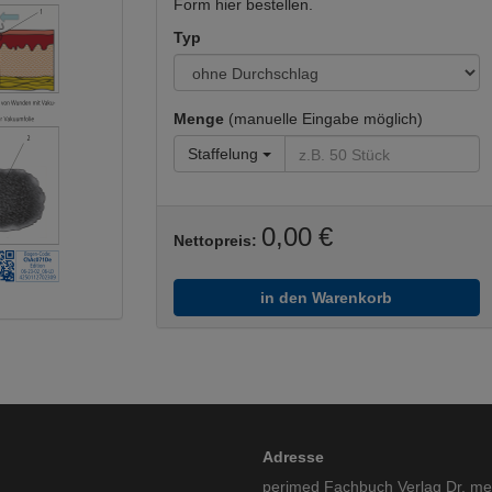
Form hier bestellen.
Typ
Menge
(manuelle Eingabe möglich)
Staffelung
0,00 €
Nettopreis:
in den Warenkorb
Adresse
perimed Fachbuch Verlag Dr. m