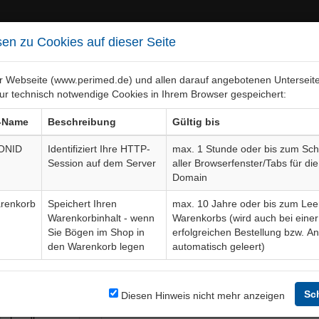
en zu Cookies auf dieser Seite
er Webseite (www.perimed.de) und allen darauf angebotenen Unterseit
ur technisch notwendige Cookies in Ihrem Browser gespeichert:
ebiete
Bogen-Gesamtübersicht
-Name
Beschreibung
Gültig bis
ONID
Identifiziert Ihre HTTP-
max. 1 Stunde oder bis zum Sch
Session auf dem Server
aller Browserfenster/Tabs für die
körperentfernung, Vakuumve
Domain
renkorb
Speichert Ihren
max. 10 Jahre oder bis zum Lee
Warenkorbinhalt - wenn
Warenkorbs (wird auch bei einer
Sie Bögen im Shop in
erfolgreichen Bestellung bzw. A
den Warenkorb legen
automatisch geleert)
Bogendetails
gf. mit
Sc
Sprache
Diesen Hinweis nicht mehr anzeigen
rmativen