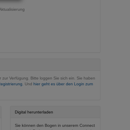
ktualisierung
rurgie
(Hauptfachgebiet)
ie
ie
bergreifend
en
raumatologie
ie
r zur Verfügung. Bitte loggen Sie sich ein. Sie haben
egistrierung.
Und
hier geht es über den Login zum
Digital herunterladen
Sie können den Bogen in unserem Connect