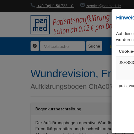
+49 (0)911 50 722 – 0
service@perimed.de
Hinweis
Auf dies
werden n
Suche
BogenFachg
Cookie
JSESSI
Wundrevision, Fremd
Aufklärungsbogen
ChAc071De
puls_wa
Bogenkurzbeschreibung
Der Aufklärungsbogen operative Wundbehandlung, g
Fremdkörperentfernung beschreibt anhand von info