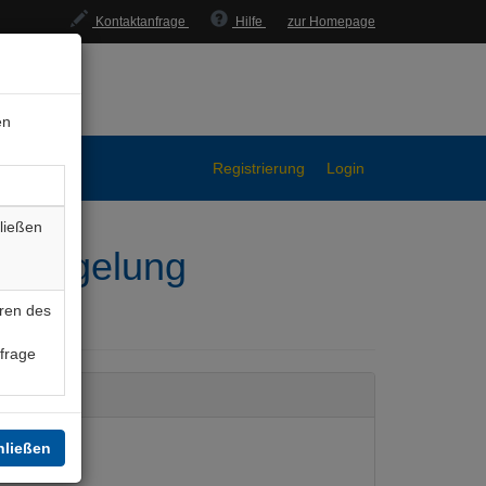
Kontaktanfrage
Hilfe
zur Homepage
en
Registrierung
Login
ließen
rsiegelung
ren des
nfrage
hließen