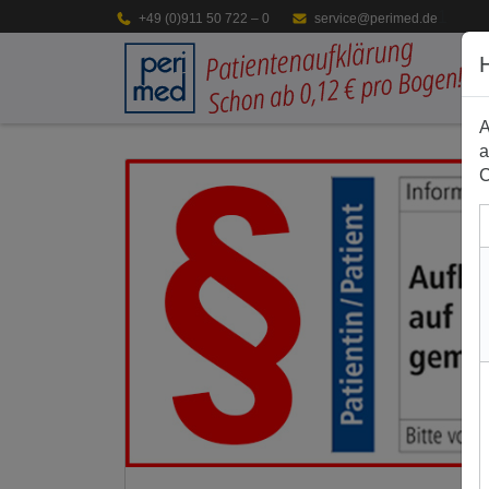
1
+49 (0)911 50 722 – 0
service@perimed.de
A
a
C