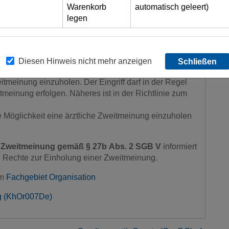
itmeinung
Warenkorb
automatisch geleert)
legen
 Grundinformation über die Einholung einer ärztlichen
Diesen Hinweis nicht mehr anzeigen
Schließen
rsicherten Patienten das Recht, sich vor der
tmeinung einzuholen. Der Eingriff darf in der Regel
meinung erfolgen. Näheres ist in der Richtlinie zum
die Möglichkeit eine ärztliche Zweitmeinung einzuholen
f Zweitmeinung gemäß § 27b Abs. 2 SGB V
informiert
ine Rechte zur Einholung einer Zweitmeinung.
im
Fachgebiet Organisation
ng (KhOr007De)