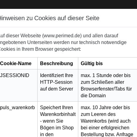
Hinweisen zu Cookies auf dieser Seite
Neuigkeiten
Produkte
Wissenswertes
uf dieser Webseite (www.perimed.de) und allen darauf
ngebotenen Unterseiten werden nur technisch notwendige
ookies in Ihrem Browser gespeichert:
Cookie-Name
Beschreibung
Gültig bis
JSESSIONID
Identifiziert Ihre
max. 1 Stunde oder bis
HTTP-Session
zum Schließen aller
auf dem Server
Browserfenster/Tabs für
die Domain
puls_warenkorb
Speichert Ihren
max. 10 Jahre oder bis
Warenkorbinhalt
zum Leeren des
- wenn Sie
Warenkorbs (wird auch
Bögen im Shop
bei einer erfolgreichen
in den
Bestellung bzw. Anfrage