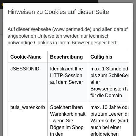
1
+49 (0)911 50 722 – 0
service@perimed.de
Hinweisen zu Cookies auf dieser Seite
Auf dieser Webseite (www.perimed.de) und allen darauf
angebotenen Unterseiten werden nur technisch
notwendige Cookies in Ihrem Browser gespeichert:
Cookie-Name
Beschreibung
Gültig bis
JSESSIONID
Identifiziert Ihre
max. 1 Stunde oder
HTTP-Session
bis zum Schließen
auf dem Server
aller
Gentherapie mit
Browserfenster/Tabs
HEMGENIX®
für die Domain
1. August 2023
puls_warenkorb
Speichert Ihren
max. 10 Jahre oder
Warenkorbinhalt
bis zum Leeren des
Seit kurzem kann der Enzymdefekt,
- wenn Sie
Warenkorbs (wird
der zur Bluterkrankheit führt, durch
Bögen im Shop
auch bei einer
das gentechnisch hergestellte
in den
erfolgreichen
®