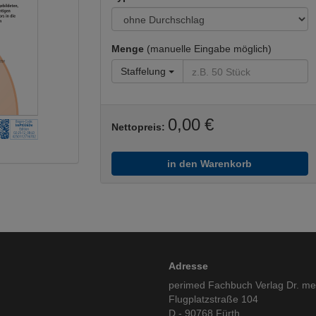
Menge
(manuelle Eingabe möglich)
Staffelung
0,00 €
Nettopreis:
in den Warenkorb
Adresse
perimed Fachbuch Verlag Dr. m
Flugplatzstraße 104
D - 90768 Fürth