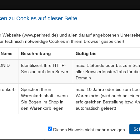
en zu Cookies auf dieser Seite
er Webseite (www.perimed.de) und allen darauf angebotenen Unterseit
ur technisch notwendige Cookies in Ihrem Browser gespeichert:
ebiete
Bogen-Gesamtübersicht
-Name
Beschreibung
Gültig bis
ONID
Identifiziert Ihre HTTP-
max. 1 Stunde oder bis zum Sch
Session auf dem Server
aller Browserfenster/Tabs für die
EMGENIX®
Aufklärungsbogen
ImPt036D
Domain
renkorb
Speichert Ihren
max. 10 Jahre oder bis zum Lee
Warenkorbinhalt - wenn
Warenkorbs (wird auch bei einer
Bogendetails
Sie Bögen im Shop in
erfolgreichen Bestellung bzw. A
den Warenkorb legen
automatisch geleert)
eschreibt -
Sprache
ich die
therapie zur
Sc
Diesen Hinweis nicht mehr anzeigen
Aktuelle Edition
02-25-12
uen
Aktualisierung a