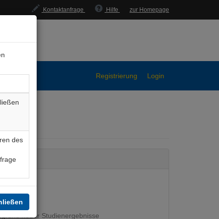
Kontaktanfrage
Hilfe
zur Homepage
en
Registrierung
Login
ließen
e
ren des
nfrage
hließen
ufgrund neuer Studienergebnisse