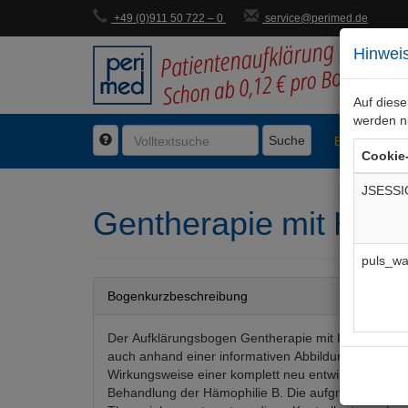
+49 (0)911 50 722 – 0
service@perimed.de
Hinweis
Auf dies
werden n
Suche
BogenFachg
Cookie
JSESSI
Gentherapie mit H
puls_wa
Bogenkurzbeschreibung
Der Aufklärungsbogen Gentherapie mit Hemgenix® b
auch anhand einer informativen Abbildung - ausführl
Wirkungsweise einer komplett neu entwickelten Gen
Behandlung der Hämophilie B. Die aufgrund des ne