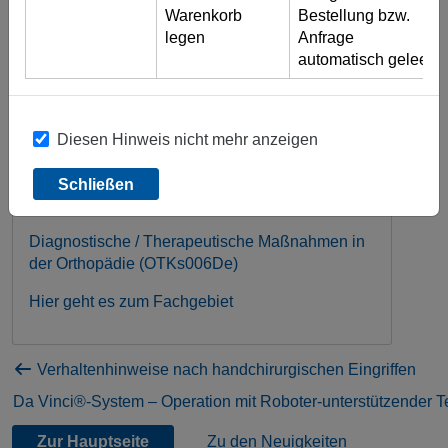
wie Sonografie, Röntgenuntersuchung,
Warenkorb
Bestellung bzw.
Computertomografie, Kernspintomografie und
legen
Anfrage
Behandlungen (Blutentnahme, Infusion,
automatisch geleert)
Injektion, Punktion, Chirotherapie) für die
Behandlung in Praxis und Klinik zur
zeitsparenden Dokumentation
Diesen Hinweis nicht mehr anzeigen
zusammengefasst.
Sie finden diesen Bogen jetzt in unserem Portal
Schließen
im Fachgebiet Orthopädie, Traumatologie
Diagnostische / Therapeutische Maßnahmen in
der Orthopädie (OTKs006De)
Hier geht es zum Fachgebiet
Verhaltenhinweise nach handchirurgischen Eingriffen
Da Vinci®-System – Operation mit Roboter-unterstützender T
Zur Hauptseite
Zu den Neuigkeiten