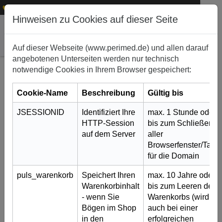
1
+49 (0)911 50 722 – 0
service@perimed.de
Hinweisen zu Cookies auf dieser Seite
Auf dieser Webseite (www.perimed.de) und allen darauf
angebotenen Unterseiten werden nur technisch
notwendige Cookies in Ihrem Browser gespeichert:
Cookie-Name
Beschreibung
Gültig bis
JSESSIONID
Identifiziert Ihre
max. 1 Stunde oder
HTTP-Session
bis zum Schließen
auf dem Server
aller
Browserfenster/Tabs
für die Domain
Diagnostische / Therapeutische
Maßnahmen Orthopädie /
puls_warenkorb
Speichert Ihren
max. 10 Jahre oder
Unfallchirurgie
Warenkorbinhalt
bis zum Leeren des
4. April 2023
- wenn Sie
Warenkorbs (wird
Bögen im Shop
auch bei einer
Es sind die gängigsten Untersuchungsverfahren
in den
erfolgreichen