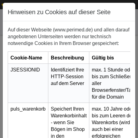
1
+49 (0)911 50 722 – 0
service@perimed.de
Hinweisen zu Cookies auf dieser Seite
Auf dieser Webseite (www.perimed.de) und allen darauf
angebotenen Unterseiten werden nur technisch
notwendige Cookies in Ihrem Browser gespeichert:
Cookie-Name
Beschreibung
Gültig bis
JSESSIONID
Identifiziert Ihre
max. 1 Stunde oder
HTTP-Session
bis zum Schließen
auf dem Server
aller
Browserfenster/Tabs
für die Domain
Vasovasostomie / Epididymovasostomie
puls_warenkorb
Speichert Ihren
max. 10 Jahre oder
1. Dezember 2023
Warenkorbinhalt
bis zum Leeren des
- wenn Sie
Warenkorbs (wird
Die Durchtrennung der Samenleiter (Vasektomie) zur
Bögen im Shop
auch bei einer
Sterilisation wird in Deutschland ca. 50.000-mal pro
in den
erfolgreichen