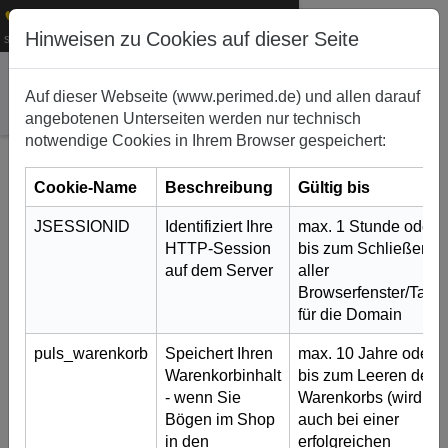
+49 (0)911 50 722 – 0
Hinweisen zu Cookies auf dieser Seite
1
service@perimed.de
Auf dieser Webseite (www.perimed.de) und allen darauf
angebotenen Unterseiten werden nur technisch
notwendige Cookies in Ihrem Browser gespeichert:
Cookie-Name
Beschreibung
Gültig bis
JSESSIONID
Identifiziert Ihre
max. 1 Stunde oder
HTTP-Session
bis zum Schließen
auf dem Server
aller
Browserfenster/Tabs
für die Domain
puls_warenkorb
Speichert Ihren
max. 10 Jahre oder
Ukrainische Flüchtlinge
Warenkorbinhalt
bis zum Leeren des
effizient aufklären
- wenn Sie
Warenkorbs (wird
Bögen im Shop
auch bei einer
5. Juli 2022
in den
erfolgreichen