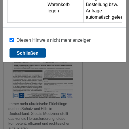
Warenkorb
Bestellung bzw.
legen
Anfrage
automatisch geleert)
Diesen Hinweis nicht mehr anzeigen
Schließen
Immer mehr ukrainische Flüchtlinge
suchen Schutz und Hilfe in
Deutschland. Sie als Mediziner stellt
das vor die Herausforderung, diese
kompetent, effizient und rechtssicher
aufzuklären.