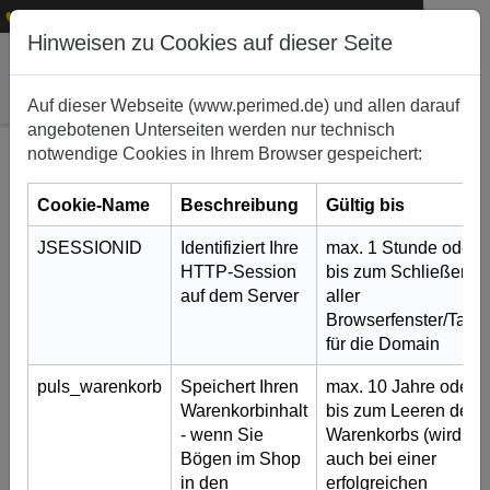
1
+49 (0)911 50 722 – 0
service@perimed.de
Hinweisen zu Cookies auf dieser Seite
Auf dieser Webseite (www.perimed.de) und allen darauf
angebotenen Unterseiten werden nur technisch
notwendige Cookies in Ihrem Browser gespeichert:
Cookie-Name
Beschreibung
Gültig bis
JSESSIONID
Identifiziert Ihre
max. 1 Stunde oder
HTTP-Session
bis zum Schließen
auf dem Server
aller
Browserfenster/Tabs
PCA – Patientenkontrollierte
für die Domain
Analgesie
puls_warenkorb
Speichert Ihren
max. 10 Jahre oder
9. Mai 2023
Warenkorbinhalt
bis zum Leeren des
- wenn Sie
Warenkorbs (wird
Starke Schmerzen, z. B. nach Operationen,
Bögen im Shop
auch bei einer
können den Heilungsverlauf deutlich
in den
erfolgreichen