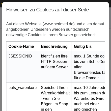
1
+49 (0)911 50 722 – 0
service@perimed.de
Hinweisen zu Cookies auf dieser Seite
Auf dieser Webseite (www.perimed.de) und allen darauf
angebotenen Unterseiten werden nur technisch
notwendige Cookies in Ihrem Browser gespeichert:
Cookie-Name
Beschreibung
Gültig bis
JSESSIONID
Identifiziert Ihre
max. 1 Stunde oder
HTTP-Session
bis zum Schließen
auf dem Server
aller
Browserfenster/Tabs
Neues aus der Redaktion
für die Domain
6. Juni 2018
puls_warenkorb
Speichert Ihren
max. 10 Jahre oder
Warenkorbinhalt
bis zum Leeren des
Um unsere Sortiment an Aufklärungsbögen immer auf
- wenn Sie
Warenkorbs (wird
dem neuesten Stand zu halten, arbeiten erfahrene
Bögen im Shop
auch bei einer
Mitarbeiter zusammen mit renommierten Autoren und
in den
erfolgreichen