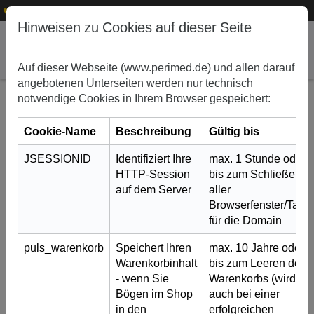
1
+49 (0)911 50 722 – 0
service@perimed.de
Hinweisen zu Cookies auf dieser Seite
Auf dieser Webseite (www.perimed.de) und allen darauf
angebotenen Unterseiten werden nur technisch
notwendige Cookies in Ihrem Browser gespeichert:
Cookie-Name
Beschreibung
Gültig bis
JSESSIONID
Identifiziert Ihre
max. 1 Stunde oder
HTTP-Session
bis zum Schließen
auf dem Server
aller
Browserfenster/Tabs
NEU: Erweiterte Herstellarten auf Anfrage
für die Domain
23. April 2019
puls_warenkorb
Speichert Ihren
max. 10 Jahre oder
Warenkorbinhalt
bis zum Leeren des
Auf vielfachen Kundenwunsch, können wir Ihnen
- wenn Sie
Warenkorbs (wird
unsere LD-Aufklärungsbögen (ohne Durchschlag) ab
Bögen im Shop
auch bei einer
sofort auch wie folgt anbieten:
in den
erfolgreichen