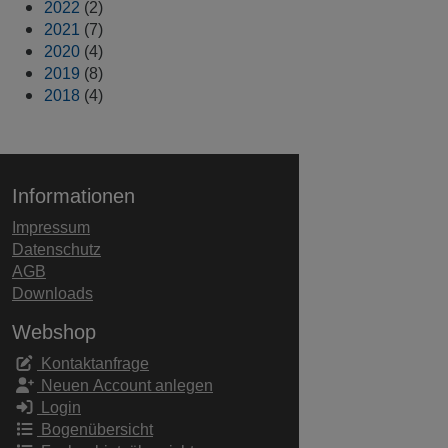
2022
(2)
2021
(7)
2020
(4)
2019
(8)
2018
(4)
Informationen
Impressum
Datenschutz
AGB
Downloads
Webshop
Kontaktanfrage
Neuen Account anlegen
Login
Bogenübersicht