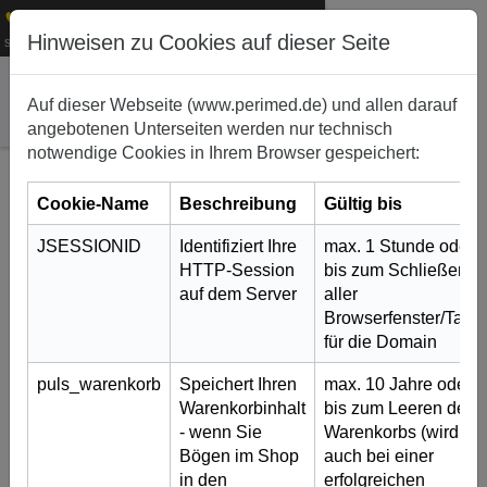
+49 (0)911 50 722 – 0
Hinweisen zu Cookies auf dieser Seite
1
service@perimed.de
Auf dieser Webseite (www.perimed.de) und allen darauf
angebotenen Unterseiten werden nur technisch
notwendige Cookies in Ihrem Browser gespeichert:
Cookie-Name
Beschreibung
Gültig bis
JSESSIONID
Identifiziert Ihre
max. 1 Stunde oder
HTTP-Session
bis zum Schließen
auf dem Server
aller
Browserfenster/Tabs
Koloskopie und FTRD
für die Domain
21. März 2023
puls_warenkorb
Speichert Ihren
max. 10 Jahre oder
Mit der endoskopischen
Warenkorbinhalt
bis zum Leeren des
Vollwandresektion (FTRD) steht
- wenn Sie
Warenkorbs (wird
seit kurzem eine minimal-invasive
Bögen im Shop
auch bei einer
Methode zur Verfügung, die eine
in den
erfolgreichen