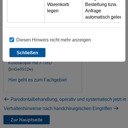
Teilentfernung der kompletten,
Warenkorb
Bestellung bzw.
vom Adenom / Tumor betroffenen
legen
Anfrage
Darmwand ermöglicht, wobei
automatisch geleert)
diese mit einem Clip
verschlossen wird.
Sie finden diesen jetzt in unserem
Diesen Hinweis nicht mehr anzeigen
Portal im Fachgebiet Innere
Medizin / Gastroenterologie
Schließen
Koloskopie mit FTRD
(
ImGe051De)
Hier geht es zum Fachgebiet
Parodontalbehandlung, operativ und systematisch jetzt in
Verhaltenhinweise nach handchirurgischen Eingriffen
Zur Hauptseite