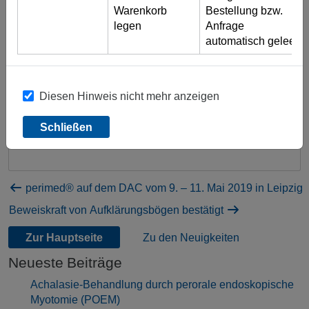
verharmlosend und lässt die Wirksamkeit der
Warenkorb
Bestellung bzw.
ärztlichen Aufklärung unberührt, wenn die
legen
Anfrage
Wahrscheinlichkeit für eine postoperative Komplikation
automatisch geleert)
bei bis zu 20% liegt. Dies hat das Oberlandesgericht
Frankfurt am Main mit Urteil vom 26.03.2019
entschieden. Behandlungsrisiken müssten weder in
genauen Prozentzahlen angegeben noch anhand der
Diesen Hinweis nicht mehr anzeigen
für Beipackzettel geltenden Häufigkeitsdefinitionen
umschrieben werden (Az.: 8 U 219/16).
Mehr
Schließen
erfahren-.>
perimed® auf dem DAC vom 9. – 11. Mai 2019 in Leipzig
Beweiskraft von Aufklärungsbögen bestätigt
Zur Hauptseite
Zu den Neuigkeiten
Neueste Beiträge
Achalasie-Behandlung durch perorale endoskopische
Myotomie (POEM)