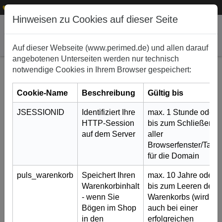
1
+49 (0)911 50 722 – 0
service@perimed.de
Hinweisen zu Cookies auf dieser Seite
Auf dieser Webseite (www.perimed.de) und allen darauf
angebotenen Unterseiten werden nur technisch
notwendige Cookies in Ihrem Browser gespeichert:
Cookie-Name
Beschreibung
Gültig bis
JSESSIONID
Identifiziert Ihre
max. 1 Stunde oder
HTTP-Session
bis zum Schließen
auf dem Server
aller
Browserfenster/Tabs
Eintrittswahrscheinlichkeit von 20% kann
für die Domain
noch „vereinzelte“ OP-Risiken beschreiben
puls_warenkorb
Speichert Ihren
max. 10 Jahre oder
29. April 2019
Warenkorbinhalt
bis zum Leeren des
- wenn Sie
Warenkorbs (wird
OLG Frankfurt am Main: Die Angabe eines
Bögen im Shop
auch bei einer
„vereinzelten“ Operationsrisikos ist nicht
in den
erfolgreichen