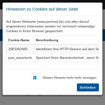
+49 (0)911 50 722 – 0
service@perimed.de
Hinweisen zu Cookies auf dieser Seite
Auf dieser Webseite (www.perimed.de) und allen darauf
angebotenen Unterseiten werden nur technisch notwendige
Cookies in Ihrem Browser gespeichert:
Toggl
Cookie-Name
Beschreibung
navig
JSESSIONID
Identifiziert Ihre HTTP-Session auf dem Serve
Extrakorporale
puls_warenkorb
Speichert Ihren Warenkorbinhalt - wenn Sie 
Nierenersatztherapie,
Hämodialyse,
Diesen Hinweis nicht mehr anzeigen
Hämofiltration
Schließen
Aufklärungsbogen
ImNp002De