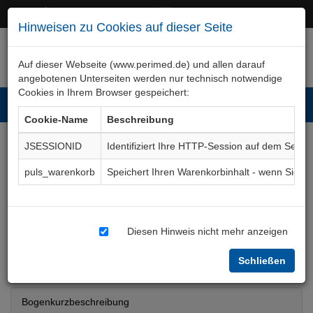
+49 (0)911 50 722 – 0
service@perimed.de
Hinweisen zu Cookies auf dieser Seite
Auf dieser Webseite (www.perimed.de) und allen darauf
angebotenen Unterseiten werden nur technisch notwendige
Cookies in Ihrem Browser gespeichert:
Toggl
Cookie-Name
Beschreibung
navig
JSESSIONID
Identifiziert Ihre HTTP-Session auf dem Serve
Notfall-Endoskopie
puls_warenkorb
Speichert Ihren Warenkorbinhalt - wenn Sie 
Blutstillung /
Fremdkörperentfernung
Diesen Hinweis nicht mehr anzeigen
Aufklärungsbogen
ImGe002De
Schließen
Bogenkurzbeschreibung