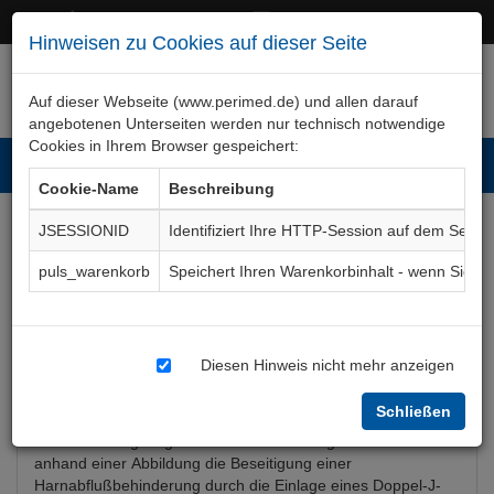
+49 (0)911 50 722 – 0
service@perimed.de
Hinweisen zu Cookies auf dieser Seite
Auf dieser Webseite (www.perimed.de) und allen darauf
angebotenen Unterseiten werden nur technisch notwendige
Cookies in Ihrem Browser gespeichert:
Toggl
Cookie-Name
Beschreibung
navig
JSESSIONID
Identifiziert Ihre HTTP-Session auf dem Serve
Harnleiterschienung
puls_warenkorb
Speichert Ihren Warenkorbinhalt - wenn Sie 
Aufklärungsbogen
UrOp012De
Diesen Hinweis nicht mehr anzeigen
Bogenkurzbeschreibung
Schließen
Der Aufklärungsbogen Harnleiterschienung beschreibt
anhand einer Abbildung die Beseitigung einer
Harnabflußbehinderung durch die Einlage eines Doppel-J-