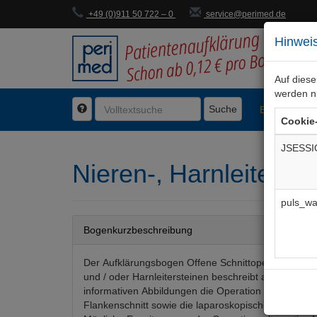
+49 (0)911 50 722 – 0
service@perimed.de
Hinweis
Auf dies
werden n
Suche
BogenFachg
Cookie
JSESSI
Nieren-, Harnleiterste
puls_wa
Bogenkurzbeschreibung
Der Aufklärungsbogen Offene Schnittoperation bei 
und / oder Harnleitersteinen beschreibt anhand vo
informativen Abbildungen die Operation mittels Bau
Flankenschnitt sowie die laparoskopische Operation