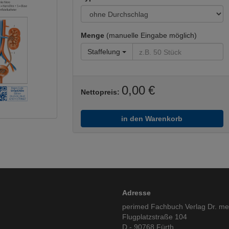
Menge
(manuelle Eingabe möglich)
Staffelung
0,00 €
Nettopreis:
in den Warenkorb
Adresse
perimed Fachbuch Verlag Dr. m
Flugplatzstraße 104
D - 90768 Fürth