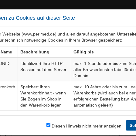
en zu Cookies auf dieser Seite
er Webseite (www.perimed.de) und allen darauf angebotenen Unterseit
ur technisch notwendige Cookies in Ihrem Browser gespeichert:
ebiete
Bogen-Gesamtübersicht
-Name
Beschreibung
Gültig bis
ONID
Identifiziert Ihre HTTP-
max. 1 Stunde oder bis zum Sch
Session auf dem Server
aller Browserfenster/Tabs für die
ine, Schnitt-Operation
Aufkläru
Domain
renkorb
Speichert Ihren
max. 10 Jahre oder bis zum Lee
Warenkorbinhalt - wenn
Warenkorbs (wird auch bei einer
Bogendetails
Sie Bögen im Shop in
erfolgreichen Bestellung bzw. A
den Warenkorb legen
automatisch geleert)
Nierensteinen
Sprache
n mehreren
ch- oder
Sc
Diesen Hinweis nicht mehr anzeigen
Aktuelle Edition
04-23-04
stechnik.
Turnus-gemäße A