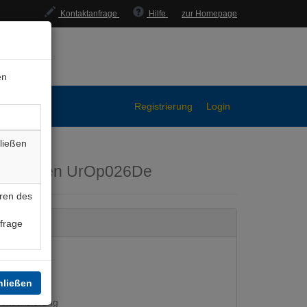
Kontaktanfrage
Hilfe
zur Homepage
en
Registrierung
Login
ließen
ngsbogen
UrOp026De
ren des
nfrage
hließen
ktualisierung