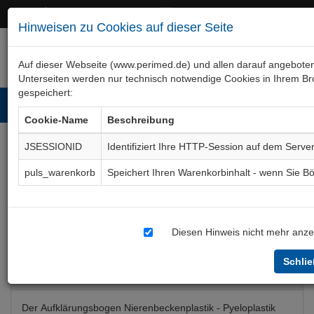
+49 (0)911 50 722 – 0
service@perimed.de
Hinweisen zu Cookies auf dieser Seite
Auf dieser Webseite (www.perimed.de) und allen darauf angebote
Unterseiten werden nur technisch notwendige Cookies in Ihrem B
gespeichert:
Toggl
Cookie-Name
Beschreibung
navig
JSESSIONID
Identifiziert Ihre HTTP-Session auf dem Serve
Nierenbeckenabgangssten
puls_warenkorb
Speichert Ihren Warenkorbinhalt - wenn Sie 
Nierenbeckenplastik
Aufklärungsbogen
UrOp060De
Diesen Hinweis nicht mehr anze
Schli
Bogenkurzbeschreibung
Der Aufklärungsbogen Nierenbeckenplastik - Pyeloplastik