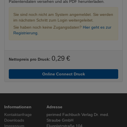
Patientendaten versehen und als PDF herunterladen.
Sie sind noch nicht am System angemeldet. Sie werden
im nächsten Schritt zum Login weitergeleitet.
Sie haben noch keine Zugangsdaten?
Hier geht es zur
Registrierung.
0,29 €
Nettopreis pro Druck:
Online Connect Druck
Informationen
Adresse
Kontaktanfrage
perimed Fachbuch Verlag Dr. med.
Downloads
Straube GmbH
Impressum
Flugplatzstraße 104