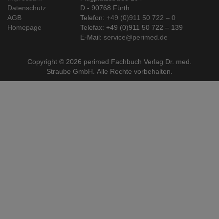
Datenschutz
D - 90768 Fürth
AGB
Telefon:
+49 (0)911 50 722 – 0
Homepage
Telefax: +49 (0)911 50 722 – 139
E-Mail:
service@perimed.de
Copyright ©
2026
perimed Fachbuch Verlag Dr. med.
Straube GmbH. Alle Rechte vorbehalten.